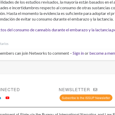
ilidades de los estudios revisados, la mayoría están basados en el
ltades e incertidumbres respecto al consumo de otras sustancias c
ón. Hasta el momento la evidencia es suficiente para adoptar el pr
ndación de evitar su consumo durante el embarazo y la lactancia.
tos del consumo de cannabis durante el embarazo y la lactancia.p
tarios
embers can join Networks to comment –
Sign in
or
become a me
NNECTED
NEWSLETTER
Subscribe to the ISSUP Newsletter
artment of State via the Bureau of International Narcotics and Law 