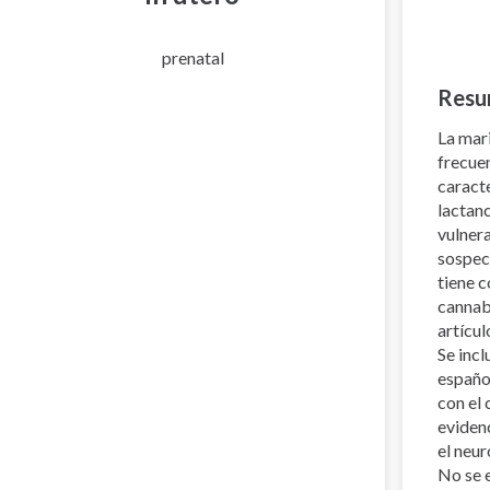
prenatal
Resu
La mar
frecue
caracte
lactanc
vulnera
sospec
tiene c
cannabi
artícul
Se incl
español
con el
evidenc
el neur
No se 