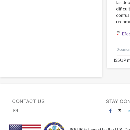
las deb
dificu
confusi
recome
Efec
0 comen
ISSUP m
CONTACT US
STAY CO
ISSUP is funded by the U.S. Dep