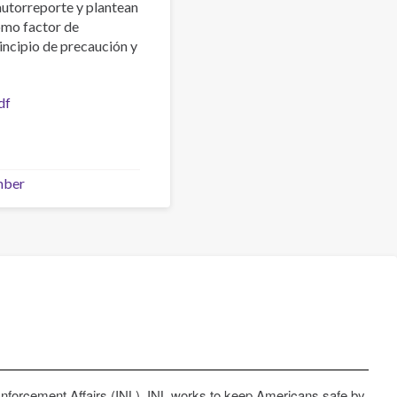
 autorreporte y plantean
omo factor de
incipio de precaución y
df
mber
Enforcement Affairs (INL). INL works to keep Americans safe by