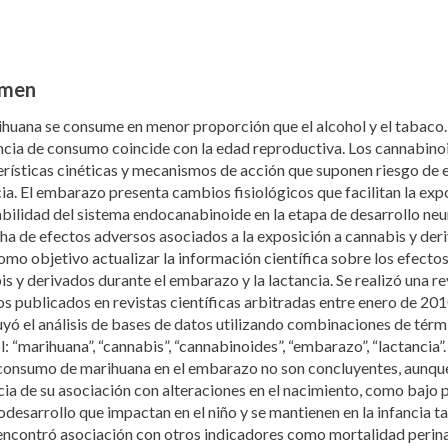
men
ihuana se consume en menor proporción que el alcohol y el tabaco
ncia de consumo coincide con la edad reproductiva. Los cannabino
rísticas cinéticas y mecanismos de acción que suponen riesgo de ex
ia. El embarazo presenta cambios fisiológicos que facilitan la expo
bilidad del sistema endocanabinoide en la etapa de desarrollo neu
ha de efectos adversos asociados a la exposición a cannabis y deri
omo objetivo actualizar la información científica sobre los efect
s y derivados durante el embarazo y la lactancia. Se realizó una re
os publicados en revistas científicas arbitradas entre enero de 20
uyó el análisis de bases de datos utilizando combinaciones de térm
: “marihuana”, “cannabis”, “cannabinoides”, “embarazo”, “lactancia”
 consumo de marihuana en el embarazo no son concluyentes, aunque
ia de su asociación con alteraciones en el nacimiento, como bajo p
odesarrollo que impactan en el niño y se mantienen en la infancia ta
encontró asociación con otros indicadores como mortalidad perina