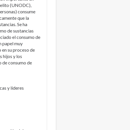
 Delito (UNODC),
 personas) consume
icamente que la
tancias. Se ha
umo de sustancias
iniciado el consumo de
un papel muy
o en su proceso de
 hijos y los
go de consumo de
cas y líderes