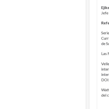
Ejik
Jefe
Refe
Seri
Curr
de S
Las 
Vell
inte
inte
DOI
Watt
del 