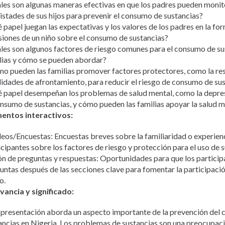
les son algunas maneras efectivas en que los padres pueden monito
istades de sus hijos para prevenir el consumo de sustancias?
 papel juegan las expectativas y los valores de los padres en la fo
siones de un niño sobre el consumo de sustancias?
les son algunos factores de riesgo comunes para el consumo de sus
lias y cómo se pueden abordar?
o pueden las familias promover factores protectores, como la resi
lidades de afrontamiento, para reducir el riesgo de consumo de su
 papel desempeñan los problemas de salud mental, como la depresi
onsumo de sustancias, y cómo pueden las familias apoyar la salud m
entos interactivos:
eos/Encuestas: Encuestas breves sobre la familiaridad o experienc
icipantes sobre los factores de riesgo y protección para el uso de s
ón de preguntas y respuestas: Oportunidades para que los partici
untas después de las secciones clave para fomentar la participació
o.
vancia y significado:
 presentación aborda un aspecto importante de la prevención del
ancias en Nigeria. Los problemas de sustancias son una preocupac