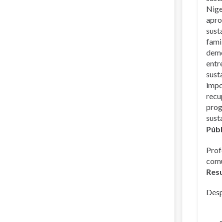
Nige
apro
sust
fami
demo
entr
sust
impo
recup
prog
sust
Públ
Prof
comu
Resu
Desp