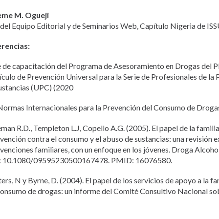
eme M. Ogueji
 del Equipo Editorial y de Seminarios Web, Capítulo Nigeria de IS
rencias:
e de capacitación del Programa de Asesoramiento en Drogas del 
ículo de Prevención Universal para la Serie de Profesionales de la
ustancias (UPC) (2020
Normas Internacionales para la Prevención del Consumo de Dro
eman R.D., Templeton L.J, Copello A.G. (2005). El papel de la famili
rvención contra el consumo y el abuso de sustancias: una revisión e
rvenciones familiares, con un enfoque en los jóvenes. Droga Alcoho
: 10.1080/09595230500167478. PMID: 16076580.
ers, N y Byrne, D. (2004). El papel de los servicios de apoyo a la fa
consumo de drogas: un informe del Comité Consultivo Nacional s