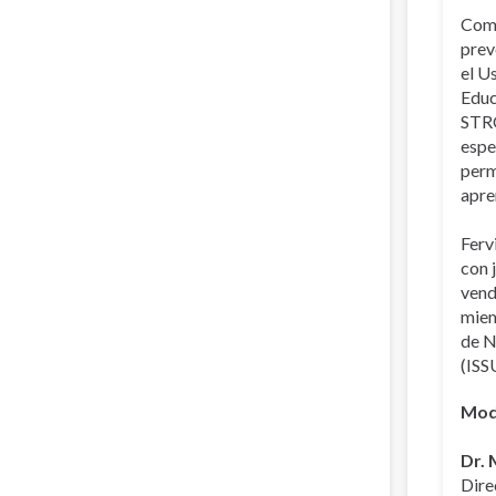
Como
prev
el U
Educ
STRO
espe
perm
apre
Ferv
con 
vend
miem
de N
(ISS
Mod
Dr. 
Dire