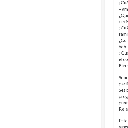
¿Cuá
y am
¿Qué
deci
¿Cuá
fami
¿Cóm
habi
¿Qué
el c
Elem
Sond
part
Sesi
preg
punt
Rele
Esta
sust