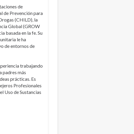
taciones de
al de Prevención para
 Drogas (CHILD), la
iencia Global (GROW
a basada en la fe. Su
unitaria le ha
vo de entornos de
xperiencia trabajando
ra padres más
deas prácticas. Es
ejeros Profesionales
el Uso de Sustancias