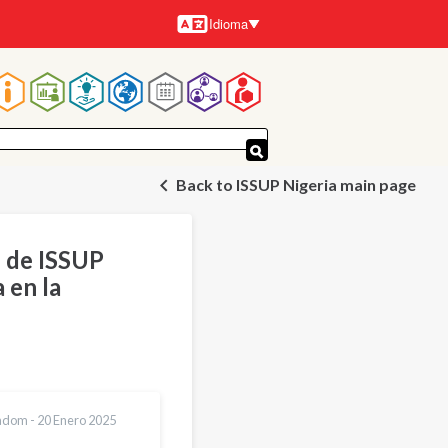
Idioma
Idiomas
Navegación
principal
Back to ISSUP Nigeria main page
s de ISSUP
a en la
adom -
20 Enero 2025