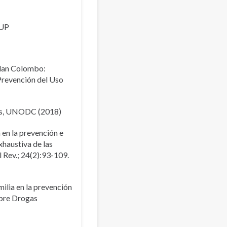
SUP
Plan Colombo:
 Prevención del Uso
gas, UNODC (2018)
a en la prevención e
xhaustiva de las
l Rev.; 24(2):93-109.
milia en la prevención
obre Drogas