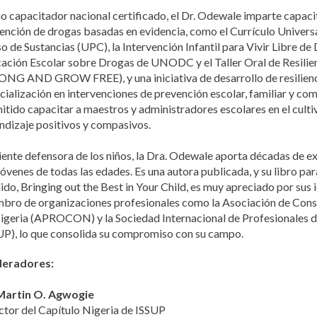
 capacitador nacional certificado, el Dr. Odewale imparte capaci
ención de drogas basadas en evidencia, como el Currículo Univers
so de Sustancias (UPC), la Intervención Infantil para Vivir Libre de
ación Escolar sobre Drogas de UNODC y el Taller Oral de Resil
NG AND GROW FREE), y una iniciativa de desarrollo de resilienci
cialización en intervenciones de prevención escolar, familiar y com
itido capacitar a maestros y administradores escolares en el culti
ndizaje positivos y compasivos.
iente defensora de los niños, la Dra. Odewale aporta décadas de e
jóvenes de todas las edades. Es una autora publicada, y su libro pa
ido, Bringing out the Best in Your Child, es muy apreciado por sus i
bro de organizaciones profesionales como la Asociación de Cons
igeria (APROCON) y la Sociedad Internacional de Profesionales d
UP), lo que consolida su compromiso con su campo.
eradores:
Martin O. Agwogie
ctor del Capítulo Nigeria de ISSUP