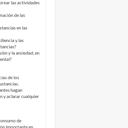
rear las actividades
rmación de las
tancias en las
liencia y las
stancias?
ón y la ansiedad, en
ental?
ias de los
ustancias.
pantes hagan
n y aclarar cualquier
 consumo de
ión importante en