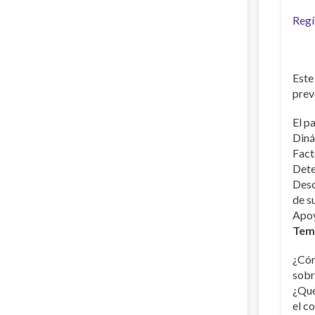
Regí
Este
prev
El pa
Diná
Fact
Dete
Desc
de s
Apoy
Tema
¿Cóm
sobr
¿Qué
el c