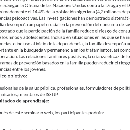
ria. Según la Oficina de las Naciones Unidas contra la Droga y el
ximadamente el 14,4% de la población nigeriana (4,3 millones de
ancias psicoactivas. Las investigaciones han demostrado sistemát
lia desempeña un papel crucial en la prevención del consumo de sus
strado que la participación de la familia reduce el riesgo de cons
e los niños y adolescentes. Incluso en situaciones en las que se ha 
ancias, o incluso al inicio de la dependencia, la familia desempeña 
rtante en la búsqueda y permanencia en los tratamientos, así com
eración. Las relaciones familiares positivas, la crianza eficaz de los
ramas de prevención basados en la familia pueden reducir el ries
ancias entre los jóvenes.
ico objetivo:
esionales de la salud pública, profesionales, formuladores de políti
nitarios, miembros de ISSUP.
ltados de aprendizaje:
ués de este seminario web, los participantes podrán: