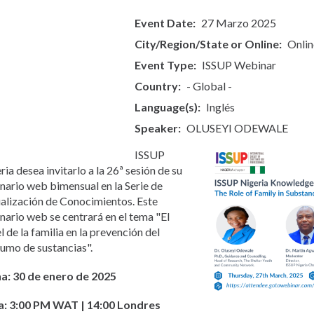
العربية
Event Date
27 Marzo 2025
Українська
City/Region/State or Online
Onlin
Қазақ
Pусский
Event Type
ISSUP Webinar
Dari
Country
- Global -
Bahasa Indonesia
Ελληνικά
Language(s)
Inglés
Italiano
Speaker
OLUSEYI ODEWALE
Urdu
Türkçe
ISSUP
ria desea invitarlo a la 26ª sesión de su
nario web bimensual en la Serie de
alización de Conocimientos. Este
nario web se centrará en el tema "El
l de la familia en la prevención del
umo de sustancias".
a: 30 de enero de 2025
: 3:00 PM WAT | 14:00 Londres