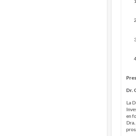
Pre
Dr.
La D
Inve
en f
Dra.
pros