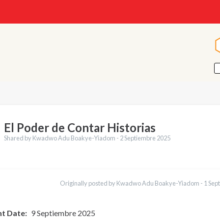
El Poder de Contar Historias
Shared by Kwadwo Adu Boakye-Yiadom -
2 Septiembre 2025
cciones
English
Originally posted by Kwadwo Adu Boakye-Yiadom -
1 Sep
nt Date
9 Septiembre 2025