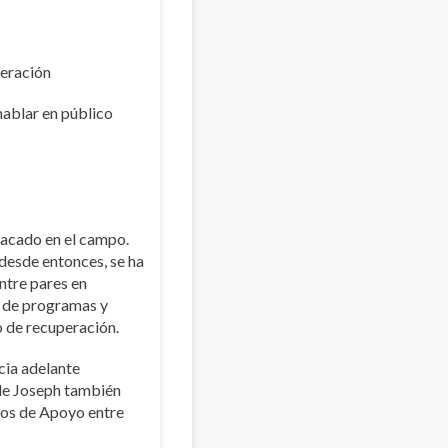
peración
hablar en público
tacado en el campo.
desde entonces, se ha
ntre pares en
o de programas y
o de recuperación.
cia adelante
 de Joseph también
cios de Apoyo entre