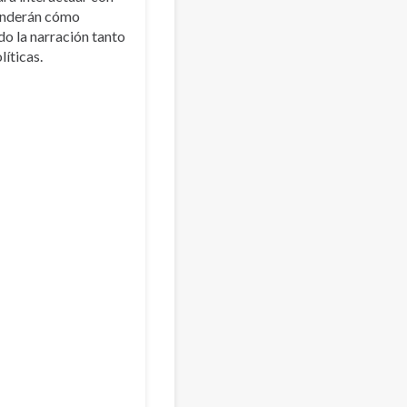
prenderán cómo
do la narración tanto
íticas.