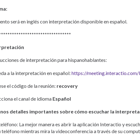
ma:
vento será en inglés con interpretación disponible en español.
*********************************
rpretación
rucciones de interpretación para hispanohablantes:
da a la interpretación en español:
https://meeting.interactio.com
ese el código de la reunión:
r
ecovery
cciona el canal de idioma
Español
nos detalles importantes sobre cómo escuchar la interpreta
teléfono: La mejor manera es abrir la aplicación Interactio y escuch
u teléfono mientras mira la videoconferencia a través de su compu