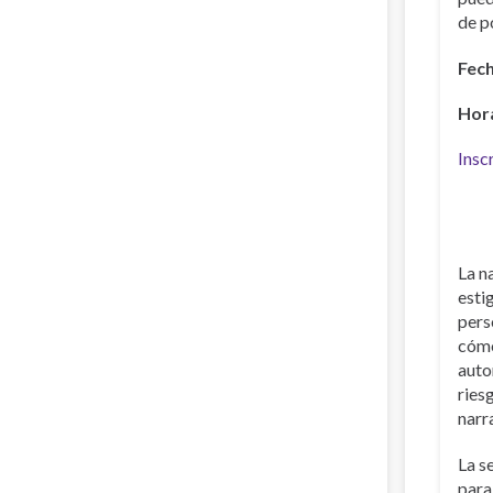
de po
Fech
Hora
Insc
La n
esti
pers
cómo
auto
ries
narr
La s
para