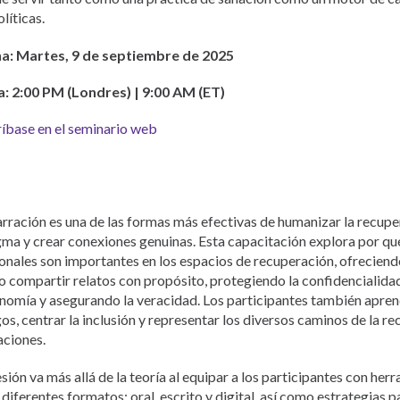
líticas.
a: Martes,
9 de septiembre de 2025
: 2:00 PM (Londres) | 9:00 AM (ET)
ríbase en el seminario web
arración es una de las formas más efectivas de humanizar la recuper
gma y crear conexiones genuinas. Esta capacitación explora por qué
onales son importantes en los espacios de recuperación, ofreciend
 compartir relatos con propósito, protegiendo la confidencialidad
nomía y asegurando la veracidad. Los participantes también apren
gos, centrar la inclusión y representar los diversos caminos de la r
aciones.
esión va más allá de la teoría al equipar a los participantes con her
 diferentes formatos: oral, escrito y digital, así como estrategias 