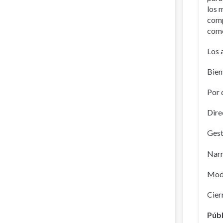
los 
comp
como
Los 
Bien
Por 
Dire
Gest
Narr
Moda
Cier
Públ