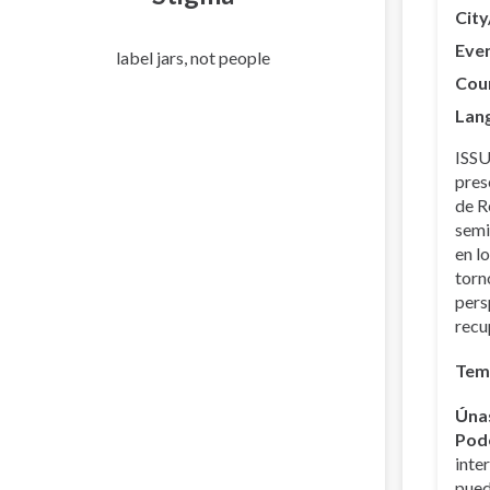
City
Eve
label jars, not people
Cou
Lan
ISSU
pres
de R
semi
en l
torn
pers
recu
Tema
Únas
Pode
inte
pued