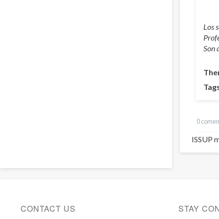
Los 
Prof
Son 
The
Tag
0 comen
ISSUP m
CONTACT US
STAY CO