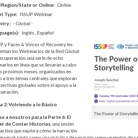
/Region/State or Online
Online
nt Type
ISSUP Webinar
ntry
- Global -
guage(s)
Inglés
Español
P y Faces & Voices of Recovery les
entan los Webinarios de la Red Global
ecuperación, una serie de ocho
narios en línea que se llevarán a cabo
os próximos meses, organizados en
o a tres temas centrales que exploran
pectivas globales sobre el apoyo a la
peración.
 2: Volviendo a lo Básico
The Power of Storytellin
e a nosotros para la Parte 6:
El
r de Contar Historias
, una sesión
ractiva que explora cómo la narración
e servir tanto como una práctica de sanación como un motor de c