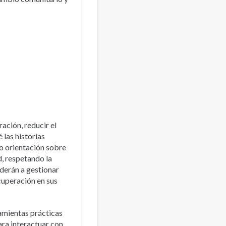
ación, reducir el
 las historias
o orientación sobre
, respetando la
derán a gestionar
ecuperación en sus
ramientas prácticas
para interactuar con