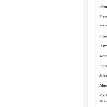
Idio
El e
****
Inte
Inst
Acce
Ingr
Sele
Algu
Por 
en s