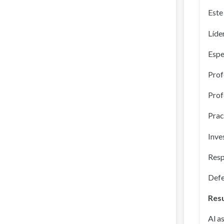
Este
Líde
Espe
Prof
Prof
Prac
Inve
Resp
Defe
Resu
Al a