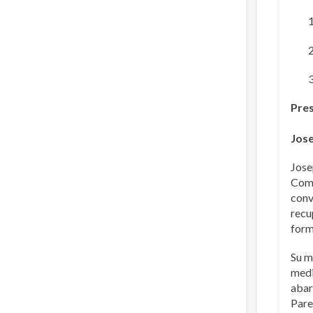
Pre
Jos
Jose
Come
conv
recu
form
Su m
medi
abar
Pare