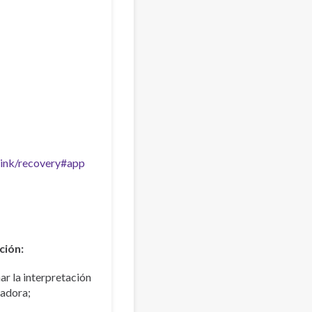
/link/recovery#app
ción:
ar la interpretación
tadora;