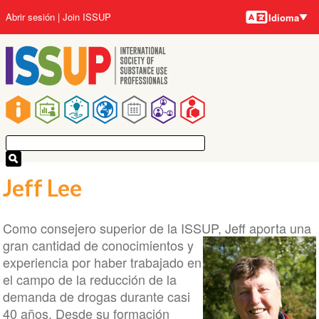
Idiomas
Pasar
User
Abrir sesión
Join ISSUP
Idioma
al
account
contenido
menu
principal
Main
navigation
Jeff Lee
Como consejero superior de la ISSUP, Jeff aporta una
gran cantidad de
conocimientos y
experiencia por haber trabajado en
el campo de la reducción de la
demanda de drogas durante casi
40 años. Desde su formación