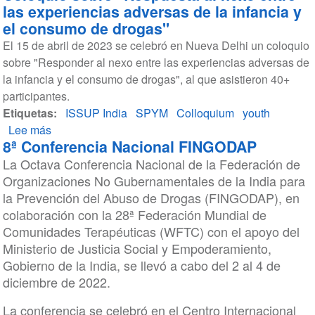
las experiencias adversas de la infancia y
de
el consumo de drogas"
ampliar
El 15 de abril de 2023 se celebró en Nueva Delhi un coloquio
el
sobre "Responder al nexo entre las experiencias adversas de
Capítulo
la infancia y el consumo de drogas", al que asistieron 40+
Nacional
participantes.
de
Etiquetas
ISSUP
ISSUP India
SPYM
Colloquium
youth
Lee más
India
sobre
8ª Conferencia Nacional FINGODAP
Coloquio
La Octava Conferencia Nacional de la Federación de
sobre
Organizaciones No Gubernamentales de la India para
"Respuesta
la Prevención del Abuso de Drogas (FINGODAP), en
al
colaboración con la 28ª Federación Mundial de
nexo
Comunidades Terapéuticas (WFTC) con el apoyo del
entre
Ministerio de Justicia Social y Empoderamiento,
las
Gobierno de la India, se llevó a cabo del 2 al 4 de
experiencias
diciembre de 2022.
adversas
de
La conferencia se celebró en el Centro Internacional