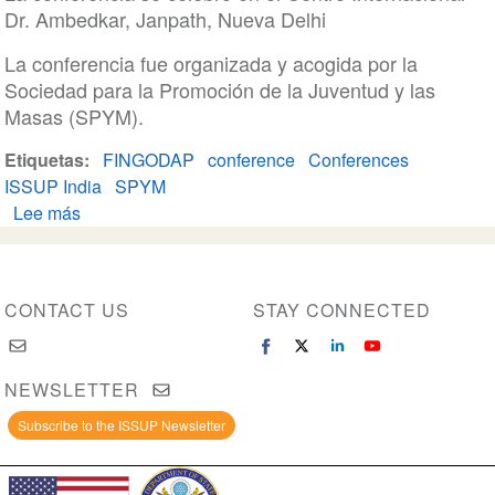
la
Dr. Ambedkar, Janpath, Nueva Delhi
infancia
y
La conferencia fue organizada y acogida por la
el
Sociedad para la Promoción de la Juventud y las
consumo
Masas (SPYM).
de
Etiquetas
drogas"
FINGODAP
conference
Conferences
ISSUP India
SPYM
Lee más
sobre
8ª
Conferencia
Nacional
CONTACT US
STAY CONNECTED
FINGODAP
NEWSLETTER
Subscribe to the ISSUP Newsletter