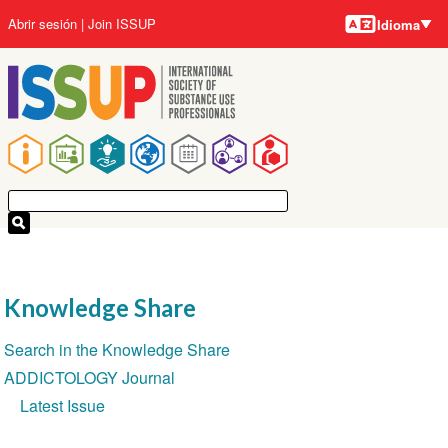
Idiomas
Pasar
User
Abrir sesión
Join ISSUP
Idioma
al
account
contenido
menu
principal
Main
navigation
Knowledge Share
Section
Search in the Knowledge Share
navigation
ADDICTOLOGY Journal
Latest Issue