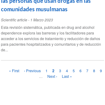
las personas que usan drogas en las
comunidades musulmanas
Scientific article
-
1 Marzo 2023
Esta revisión sistemática, publicada en drug and alcohol
dependence explora las barreras y los facilitadores para
acceder a los servicios de tratamiento y reducción de daños
para pacientes hospitalizados y comunitarios y de reducción
de...
Paginación
Primera
« First
Página
‹ Previous
Página
1
Página
2
Página
3
Página
4
Página
5
Página
6
Página
7
Página
8
Pá
9
página
anterior
…
Siguiente
Next ›
actual
Última
Last »
página
página