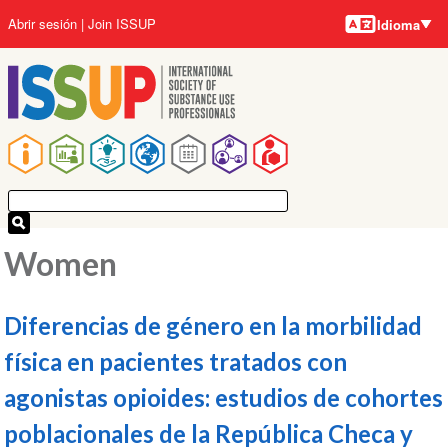
Idiomas
Pasar
User
Abrir sesión
Join ISSUP
Idioma
al
account
contenido
menu
principal
Main
navigation
Women
Diferencias de género en la morbilidad
física en pacientes tratados con
agonistas opioides: estudios de cohortes
poblacionales de la República Checa y