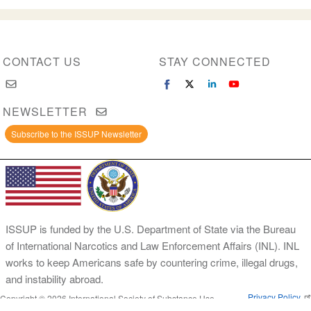
actual
página
página
CONTACT US
STAY CONNECTED
NEWSLETTER
Subscribe to the ISSUP Newsletter
ISSUP is funded by the U.S. Department of State via the Bureau
of International Narcotics and Law Enforcement Affairs (INL). INL
works to keep Americans safe by countering crime, illegal drugs,
and instability abroad.
Privacy Policy
Copyright © 2026 International Society of Substance Use
Prevention and Treatment Professionals