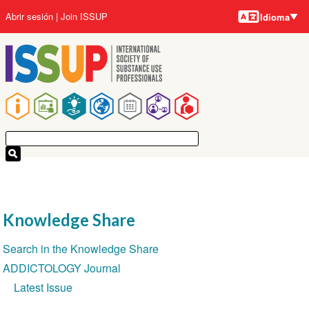
Idiomas
Pasar
User
Abrir sesión
Join ISSUP
Idioma
al
account
contenido
menu
principal
Main
navigation
Knowledge Share
Section
Search in the Knowledge Share
navigation
ADDICTOLOGY Journal
Latest Issue