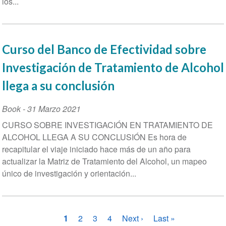
los...
Curso del Banco de Efectividad sobre
Investigación de Tratamiento de Alcohol
llega a su conclusión
Book
-
31 Marzo 2021
CURSO SOBRE INVESTIGACIÓN EN TRATAMIENTO DE
ALCOHOL LLEGA A SU CONCLUSIÓN Es hora de
recapitular el viaje iniciado hace más de un año para
actualizar la Matriz de Tratamiento del Alcohol, un mapeo
único de investigación y orientación...
Paginación
Página
1
Página
2
Página
3
Página
4
Siguiente
Next ›
Última
Last »