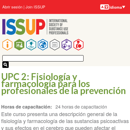
Idiomas
Pasar
User
Abrir sesión
Join ISSUP
Idioma
al
account
contenido
menu
principal
Main
navigation
UPC 2: Fisiología y
farmacología para los
profesionales de la prevención
Horas de capacitación
24 horas de capacitación
Este curso presenta una descripción general de la
fisiología y farmacología de las sustancias psicoactivas
y sus efectos en el cerebro que pueden afectar el