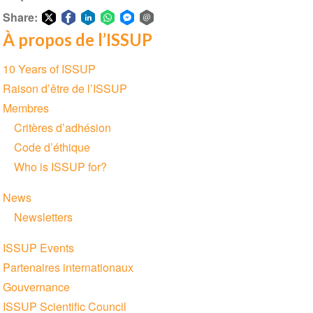
2023
2023
Share:
Chiang
Chiang
À propos de l’ISSUP
Share
Share
Share
Share
Share
Share
Mai
Mai
on
on
on
on
on
via
Thaïlande
Thaïlande
Section
10 Years of ISSUP
Twitter
Facebook
LinkedIn
WhatsApp
Facebook
email
ISSUP
ISSUP
navigation
Raison d’être de l’ISSUP
Messenger
Membres
Critères d’adhésion
Code d’éthique
Who is ISSUP for?
News
Newsletters
ISSUP Events
Partenaires internationaux
Gouvernance
ISSUP Scientific Council