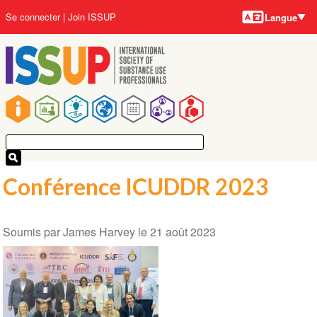
Langues
Aller
User
Se connecter
Join ISSUP
Langue
au
account
contenu
menu
principal
Main
navigation
Conférence ICUDDR 2023
Soumis par
James Harvey
le
21 août 2023