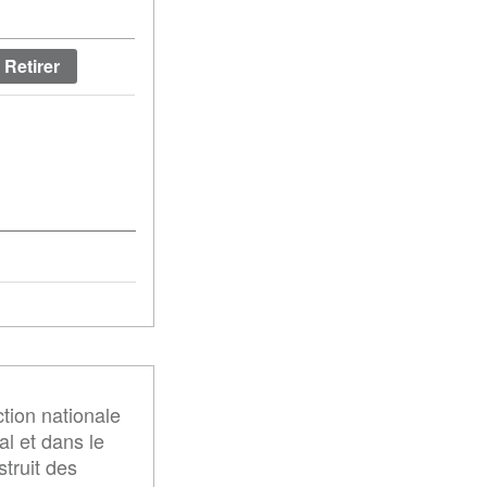
Afficher le poids des lignes
ction nationale
al et dans le
struit des