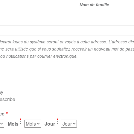
Nom de famille
famille
électroniques du système seront envoyés à cette adresse. L'adresse éle
ne sera utilisée que si vous souhaitez recevoir un nouveau mot de pas
ou notifications par courrier électronique.
ay
describe
ce
Mois
Jour