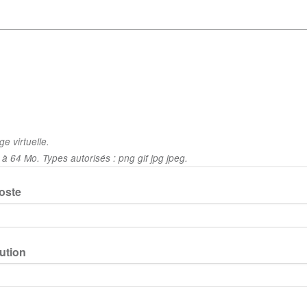
e virtuelle.
té à 64 Mo. Types autorisés : png gif jpg jpeg.
poste
ution