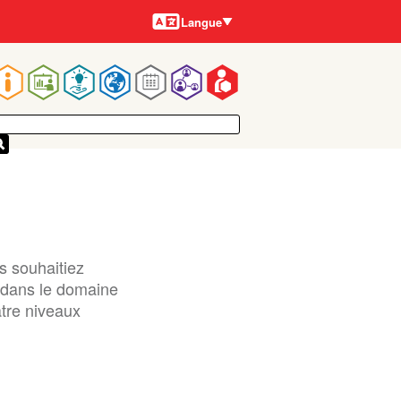
Langues
Langue
Main
navigation
s souhaitiez
 dans le domaine
atre niveaux