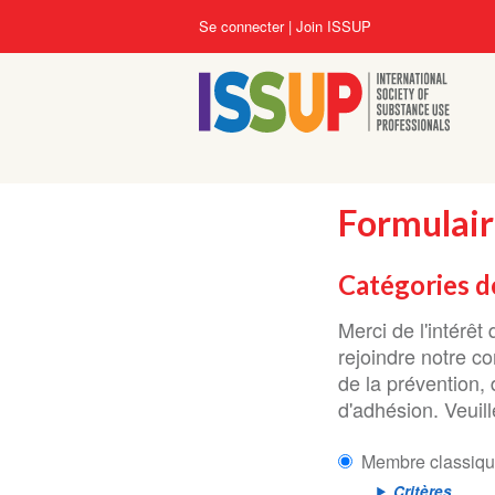
Aller
User
Se connecter
Join ISSUP
au
account
contenu
menu
principal
Formulair
Catégories 
Merci de l'intérê
rejoindre notre c
de la prévention,
d'adhésion. Veuill
Membre classiq
Critères