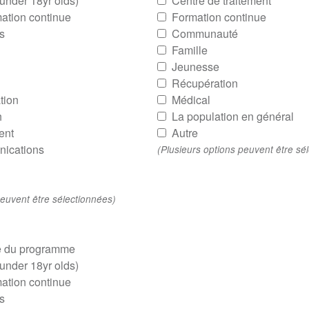
 under 18yr olds)
Centre de traitement
ation continue
Formation continue
s
Communauté
Famille
Jeunesse
Récupération
tion
Médical
h
La population en général
ent
Autre
ications
(Plusieurs options peuvent être sé
peuvent être sélectionnées)
e du programme
 under 18yr olds)
ation continue
s