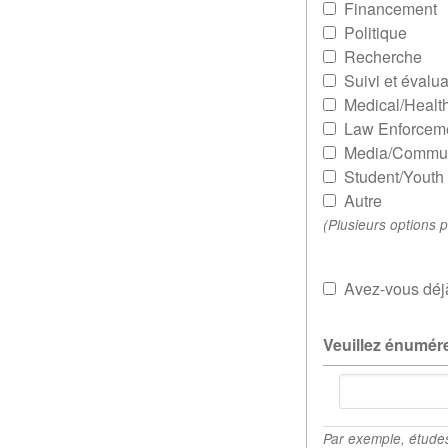
Financement
Politique
Recherche
Suivi et évalua
Medical/Healt
Law Enforcem
Media/Commun
Student/Youth
Autre
(Plusieurs options 
Avez-vous déj
Veuillez énumére
Veuillez
énumérer
toutes
Par exemple, études 