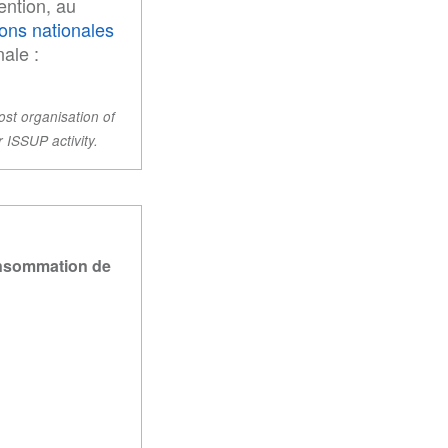
ention, au
ions nationales
nale :
ost organisation of
r ISSUP activity.
onsommation de