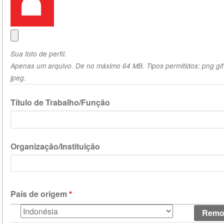
Sua foto de perfil.
Apenas um arquivo. De no máximo 64 MB. Tipos permitidos: png gif
jpeg.
Título de Trabalho/Função
Organização/Instituição
País de origem
País
de