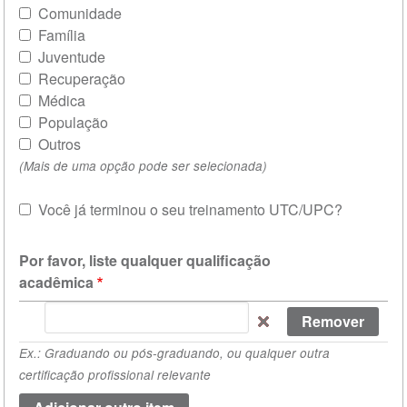
Comunidade
Família
Juventude
Recuperação
Médica
População
Outros
(Mais de uma opção pode ser selecionada)
Você já terminou o seu treinamento UTC/UPC?
Ex
Por favor, liste qualquer qualificação
acadêmica
Por
favor,
Ex.: Graduando ou pós-graduando, ou qualquer outra
liste
certificação profissional relevante
qualquer
qualificação