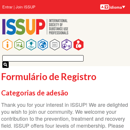
Idiomas
Pular
Menu
Entrar
Join ISSUP
Idioma
para
da
o
conta
conteúdo
do
principal
usuário
Navegação
principal
Formulário de Registro
Categorias de adesão
Thank you for your interest in ISSUP! We are delighted
you wish to join our community. We welcome your
contribution to the prevention, treatment and recovery
field. ISSUP offers four levels of membership. Please