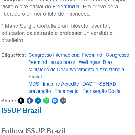
visite o site oficial do
Freemind
. Em breve será
liberado o primeiro lote de inscrições.
* Mario Sergio Cortella é um filósofo, escritor,
educador, palestrante e professor universitário
brasileiro.
Étiquettes
Congresso Internacional Freemind
Congresso
freemind
issup brasil
Wellington Dias
Ministério do Desenvolvimento e Assistência
Social
MDS
Imagine Acredite
DACT
SENAD
prevenção
Tratamento
Reinserção Social
Share:
ISSUP Brazil
Share
Share
Share
Share
Share
Share
on
on
on
on
on
via
Twitter
Facebook
LinkedIn
WhatsApp
Facebook
email
Follow ISSUP Brazil
Messenger