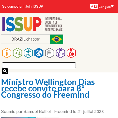
Langues
Aller
User
Se connecter
Join ISSUP
Langue
au
account
contenu
menu
principal
Main
navigation
Ministro Wellington Dias
recebe convite para 8º
Congresso do Freemind
Soumis par
Samuel Bettiol - Freemind
le
21 juillet 2023