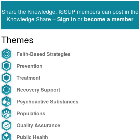
Dias
Share the Knowledge: ISSUP members can post in the
recebe
Knowledge Share –
or
Sign in
become a member
convite
para
Themes
8º
Congresso
do
Faith-Based Strategies
Freemind
Prevention
Treatment
Recovery Support
Psychoactive Substances
Populations
Quality Assurance
Public Health