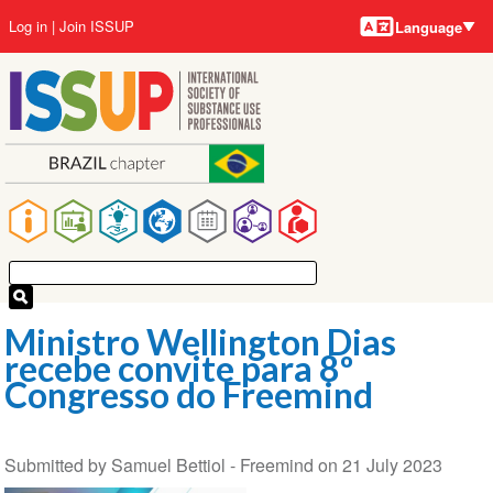
Language
Skip
User
Log in
Join ISSUP
Language
to
account
main
menu
content
Main
navigation
Ministro Wellington Dias
recebe convite para 8º
Congresso do Freemind
Submitted by
Samuel Bettiol - Freemind
on
21 July 2023