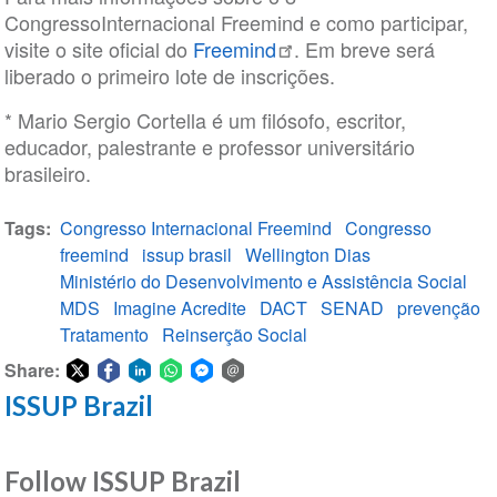
CongressoInternacional Freemind e como participar,
visite o site oficial do
Freemind
. Em breve será
liberado o primeiro lote de inscrições.
* Mario Sergio Cortella é um filósofo, escritor,
educador, palestrante e professor universitário
brasileiro.
Tags
Congresso Internacional Freemind
Congresso
freemind
issup brasil
Wellington Dias
Ministério do Desenvolvimento e Assistência Social
MDS
Imagine Acredite
DACT
SENAD
prevenção
Tratamento
Reinserção Social
Share:
ISSUP Brazil
Share
Share
Share
Share
Share
Share
on
on
on
on
on
via
Twitter
Facebook
LinkedIn
WhatsApp
Facebook
email
Follow ISSUP Brazil
Messenger