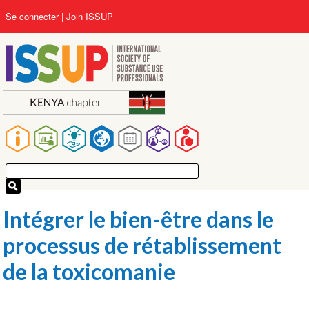
Aller
User
Se connecter
Join ISSUP
au
account
contenu
menu
principal
Main
navigation
Intégrer le bien-être dans le
processus de rétablissement
de la toxicomanie