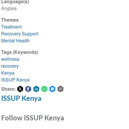
Language(s)
Anglais
Themes
Treatment
Recovery Support
Mental Health
Tags (Keywords)
wellness
recovery
Kenya
ISSUP Kenya
Share:
ISSUP Kenya
Share
Share
Share
Share
Share
Share
on
on
on
on
on
via
Twitter
Facebook
LinkedIn
WhatsApp
Facebook
email
Follow ISSUP Kenya
Messenger