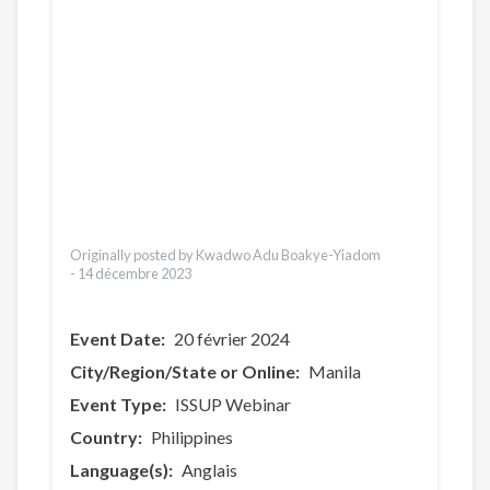
Español
العربية
Українська
Pусский
Dari
Bahasa Indonesia
Ελληνικά
Česky
Italiano
Vietnamese
Originally posted by Kwadwo Adu Boakye-Yiadom
-
14 décembre 2023
Event Date
20 février 2024
City/Region/State or Online
Manila
Event Type
ISSUP Webinar
Country
Philippines
Language(s)
Anglais