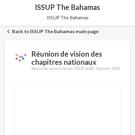
ISSUP The Bahamas
ISSUP The Bahamas
Back to ISSUP The Bahamas main page
Réunion de vision des
chapitres nationaux
Shared by James Harvey (ISSUP staff) -
8 janvier 2025
Traductions
English
Português
Español
العربية
Қазақ
Pусский
Pashto