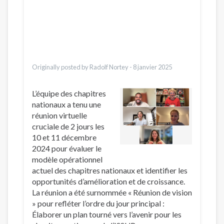
Dari
Bahasa Indonesia
Ελληνικά
Italiano
Urdu
Türkçe
Originally posted by Radolf Nortey -
8 janvier 2025
L’équipe des chapitres
nationaux a tenu une
réunion virtuelle
cruciale de 2 jours les
10 et 11 décembre
2024 pour évaluer le
modèle opérationnel
actuel des chapitres nationaux et identifier les
opportunités d’amélioration et de croissance.
La réunion a été surnommée « Réunion de vision
» pour refléter l’ordre du jour principal :
Élaborer un plan tourné vers l’avenir pour les