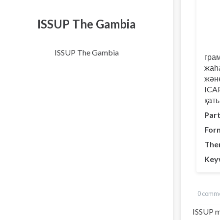
ISSUP The Gambia
ISSUP The Gambia
гра
жаһ
жән
ICA
қаты
Part
For
The
Key
0 comm
ISSUP m