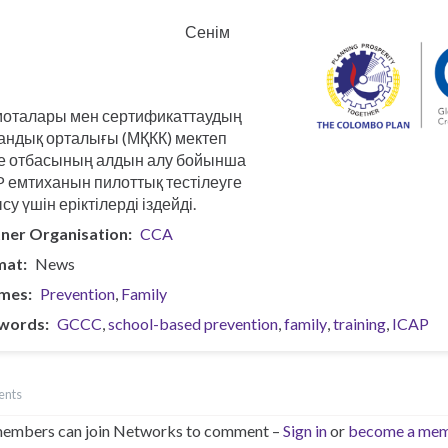
العربية
Українська
Сенім
Pashto
Bahasa Indonesia
Italiano
моталары мен сертификаттаудың
андық орталығы (МҚКК) мектеп
е отбасының алдын алу бойынша
P емтиханын пилоттық тестілеуге
су үшін еріктілерді іздейді.
ner Organisation
CCA
mat
News
mes
Prevention
Family
words
GCCC
school-based prevention
family
training
ICAP
ents
embers can join Networks to comment –
Sign in
or
become a me