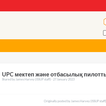
UPC мектеп және отбасылық пилотт
Shared by James Harvey (ISSUP staff) -
27 January 2023
ations
English
Originally posted by James Harvey (ISSUP staff)
Español