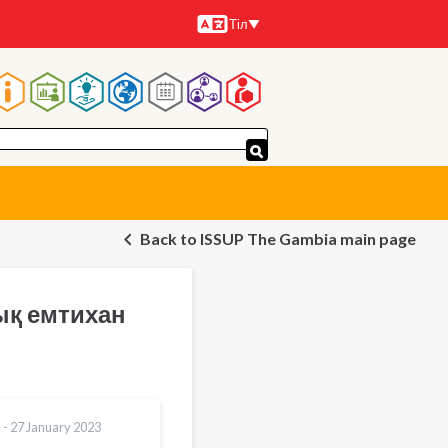
Тіл
Тілдер
Main
navigation
Back to ISSUP The Gambia main page
ық емтихан
 -
27 January 2023