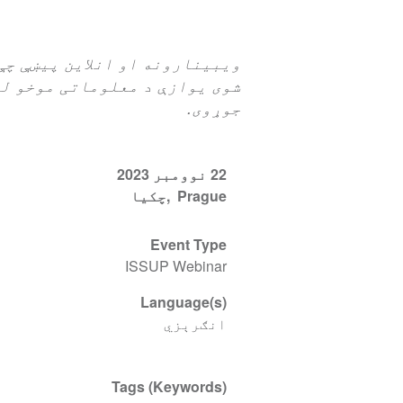
شوی یوازې د معلوماتی موخو لپ
جوړوی.
22 نوومبر 2023
Prague
چکیا
Event Type
ISSUP Webinar
Language(s)
انګرېزي
Tags (Keywords)