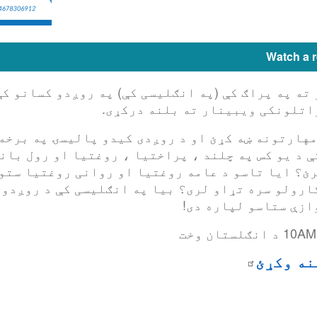
Watch a 
اسو ته په پراګ کې (په انګلیسی کې) په روږدو کسانو 
هارتونه ښه کړئ او د روږدی کیدو پالیسۍ په برخه
ې د یو کس په چلند ، پراختیا ، روغتیا او رول بان
رئ؟ ایا تاسو د عامه روغتیا او روانی روغتیا ستون
رولو سره تړاو لری؟ بیا په انګلیسی کې د روږدو 
نه وکړئ