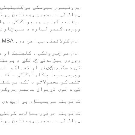
پروفیسور میوسکی یو کلینیکی ا
برنامو لپاره په پراګ کې د چا
روږدی کیدو لپاره د ملی څارنې
ادم کولانیک، پی ایچ ډی، MBA
ادم یو څیړونکی ، کلینیک او د
روږدی پیژندنې څانګې د پوهنتو
کې د سګرټ څښلو او تمباکو انح
روږدی درملو کلینیک کې د تنبا
تنباکو محصولاتو ، لکه بریښنا
کې د نوی نړیوال ماسټر پروګرام (IMPA) مشری 
کاترینا سویسینا، پی ایچ ډی
کاترینا حرفوی معالجه کونکی ،
پراګ کې د عمومی پوهنتون روغت