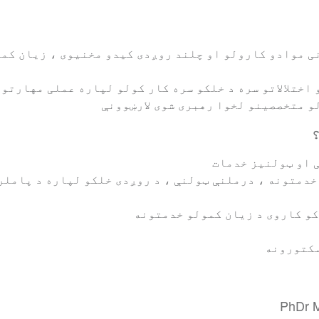
ی موادو کارولو او چلند روږدی کیدو مخنیوی ، زیان کمو
 اختلالاتو سره د خلکو سره کار کولو لپاره عملی مهارتو
و متخصصینو لخوا رهبری شوی لارښوونې
؟
 او ټولنیز خدمات
خدمتونه ، درملنې ټولنې ، د روږدی خلکو لپاره د پاملر
کو کاروی د زیان کمولو خدمتونه
سکتورونه