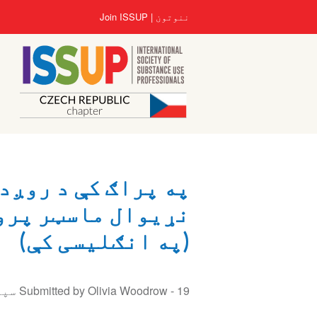
اصلي
User
ننوتون
Join ISSUP
منځپانګه
account
دانګل
menu
په پراګ کې د روږد
(په انګلیسی کې)
19 سپتمبر 2023
Submitted by Olivia Woodrow -