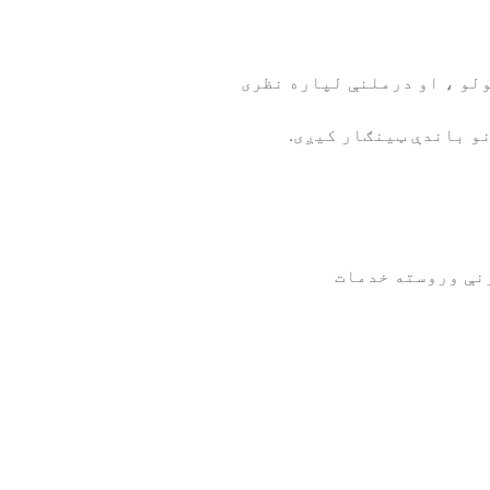
لو ، او درملنې لپاره نظری
نو باندې ټینګار کیږی.
نې وروسته خدمات