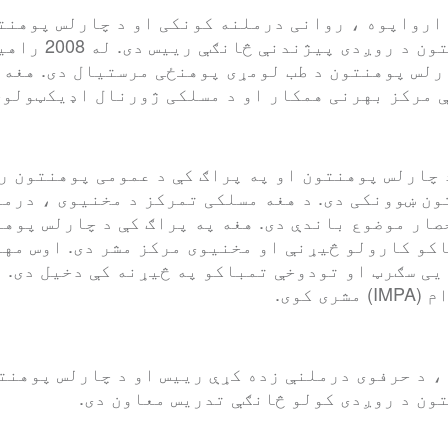
رواپوه ، روانی درملنه کونکی او د چارلس پوهنتو
پراګ کې د عمومی 
رلس پوهنتون د طب لومړی پوهنځی مرستیال دی. هغه 
 مرکز بهرنی همکار او د مسلکی ژورنال اډیکټولوج
 چارلس پوهنتون او په پراګ کې د عمومی پوهنتون ر
ن ښوونکی دی. د هغه مسلکی تمرکز د مخنیوی ، درمل
صار موضوع باندې دی. هغه په پراګ کې د چارلس پوهن
کو کارولو څیړنې او مخنیوی مرکز مشر دی. اوس مها
یی سګرټ او تودوخې تمباکو په څیړنه کې دخیل دی. 
کوی.
 د حرفوی درملنې زده کړې رییس او د چارلس پوهنتو
ون د روږدی کولو څانګې تدریس معاون دی.