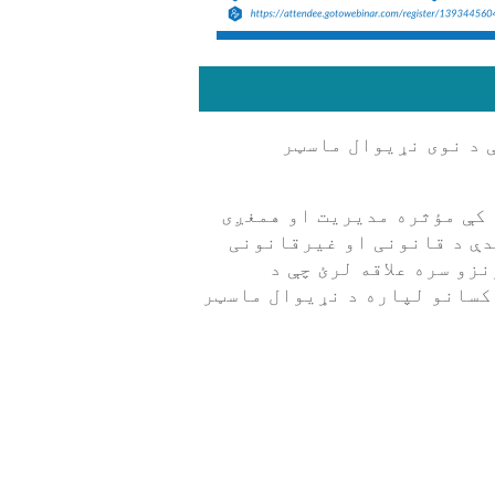
کې د نوی نړیوال ماسټر
 کې مؤثره مدیریت او همغږی
دې د قانونی او غیرقانونی
زو سره علاقه لرئ چې د
کسانو لپاره د نړیوال ماسټر