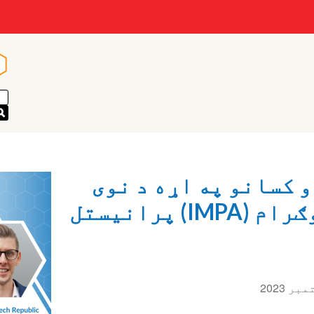
n
n
و کسانو په اړه د نوی
نړیوال ماسټر پروګرام (IMPA) پرانیستل