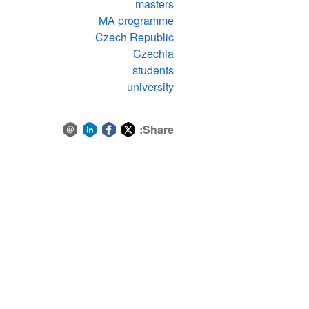
masters
MA programme
Czech Republic
Czechia
students
university
Share:
Share
Share
Share
Share
via
on
on
on
email
LinkedIn
Facebook
Twitter