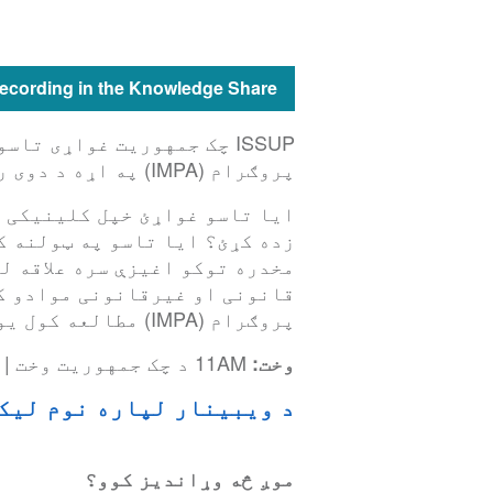
recording in the Knowledge Share
ISSUP چک جمهوریت غواړی ت
پروګرام (IMPA) په اړه د دوی راتلونکی ویبینار ته بلنه درکړی.
ایا تاسو غواړئ خپل کلینیکی م
زده کړئ؟ ایا تاسو په ټولنه ک
مخدره توکو اغیزې سره علاقه ل
قانونی او غیرقانونی موادو کا
پروګرام (IMPA) مطالعه کول یوازې ستاسو لپاره دی!
11AM د چک جمهوریت وخت | 10AM د انګلستان وخت
وخت:
د ویبینار لپاره نوم لیک
موږ څه وړاندیز کوو؟