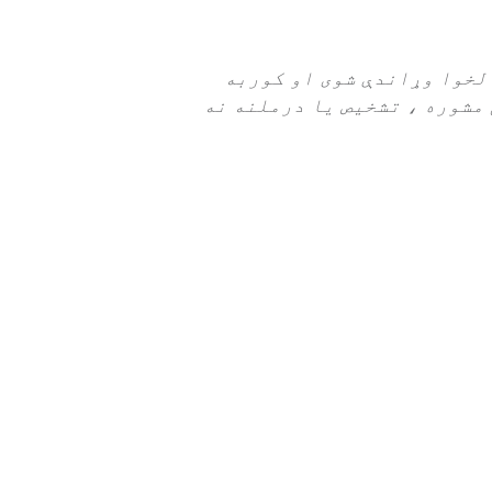
ینارونه او انلاین پیښې چې د مادې کارولو مسلکیانو نړیوالې ټولنې (ISSUP) لخوا وړاندې شوی او کوربه
 مشوره ، تشخیص یا درملنه نه