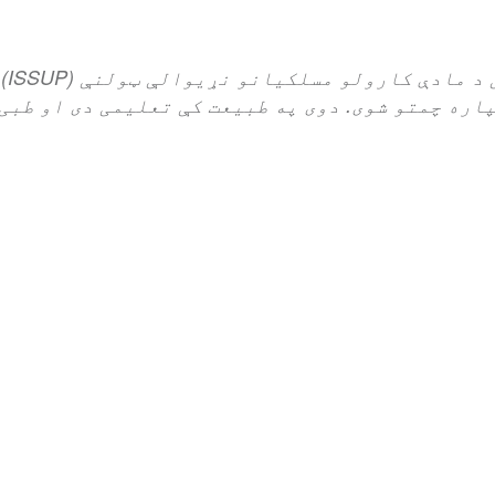
ویب
اره چمتو شوی. دوی په طبیعت کې تعلیمی دی او طبی