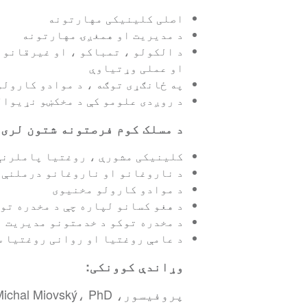
اصلی کلینیکی مهارتونه
د مدیریت او همغږۍ مهارتونه
د الکولو ، تمباکو ، او غیرقانون
او عملی وړتیاوې
په ځانګړی توګه ، د موادو کارولو
د روږدی علومو کې د مخکښو نړیوال
د مسلک کوم فرصتونه شتون لری
کلینیکی مشورې ، روغتیا پاملرنې
د ناروغانو او ناروغانو درملنې 
د موادو کارولو مخنیوی
د هغو کسانو لپاره چې د مخدره تو
د مخدره توکو د خدمتونو مدیریت
د عامې روغتیا او روانی روغتیا 
وړاندې کوونکی:
پروفیسور، PhDr Michal Miovský، PhD