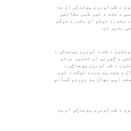
ن د طب لومړی پوهنځی او په
پوهنتون روغتون د روږدی پیژندنې څانګې رییس دی. له 2008 راهیسې ، هغه د غیر طبی مطالعې
د مخدره توکو او مخدره توکو
ی مدیر دی.
وغتون د طب د لومړی پوهنځی د
نې ، څیړنې او تعلیم برخو
تون د طب لومړۍ پوهنځی د
ل ، هغه په عمده توګه د نوی
هغه اوس مهال په روږدو کسانو
ن د طب لومړی پوهنځی او په