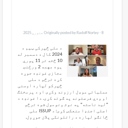
Bahasa Indonesia
Ελληνικά
Italiano
Urdu
Türkçe
8 جنوري 2025
Originally posted by Radolf Nortey -
د ملی څپرکی ټیم د
2024 کال د دسمبر له
10 څخه تر 11 پورې
یوه مهمه 2 ورځنۍ
مجازی غونډه جوړه
کړه ترڅو د ملی
څپرکو لپاره اوسنی
عملیاتی موډل ارزونه وکړی او د پرمختګ
او ودې فرصتونه په ګوته کړی. دا غونډه د
"لید ناسته" په نوم ونومول شوه ترڅو
اصلی اجنډا منعکس کړی: د ISSUP ملی
څانګو لپاره د راتلونکی پلان جوړول.