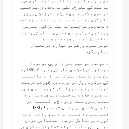
دې ډلې یو ایډیال سناریو تصور کړی چې
په هغه کې ملی څانګې نامحدودې سرچینې
او قوی ملاتړ ولری ترڅو اغیزمن پروژو
پلی کړی په سیمه ییزه او سیمه ییزه کچه
د محدودو سرچینو په مقابل کې اغیزمن
پروژو پلی کړی. دې تمرین د ملی څپرکو د
پتانسیل او د موجودو سرچینو د
لومړیتوب ورکولو لپاره یو معیار
برابر کړ.
د غونډې یو مهم نظر دا و چې موجوده
سیستم اغیزمن دی. ملی څپرکی د ISSUP په
مخ په زیاتیدونکی نړیوال بریالیتوب
کې مرکزی رول لوبوی. د دې څپرکو ظرفیت
او ځواک په هر هیواد کې توپیر لری ، چې
تر ډیره حده د سرچینو د موجودیت او د
سیمه ییزو همکاریو د ځواکمنتیا تر
اغیزې لاندې دی. په دې توګه، ISSUP د
کنسرسیوم د عملیاتو د موډل د دوام په
لور ډیر تمایل لری. دا عملیاتی موډل
دوه یا څو سازمانونو ته توان ورکوی چې