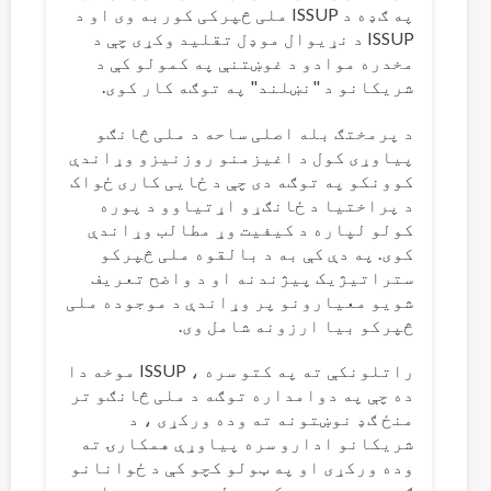
په ګډه د ISSUP ملی څپرکی کوربه وی او د
ISSUP د نړیوال موډل تقلید وکړی چې د
مخدره موادو د غوښتنې په کمولو کې د
شریکانو د "نښلند" په توګه کار کوی.
د پرمختګ بله اصلی ساحه د ملی څانګو
پیاوړی کول د اغیزمنو روزنیزو وړاندې
کوونکو په توګه دی چې د ځایی کاری ځواک
د پراختیا د ځانګړو اړتیاوو د پوره
کولو لپاره د کیفیت وړ مطالب وړاندې
کوی. په دې کې به د بالقوه ملی څپرکو
ستراتیژیک پیژندنه او د واضح تعریف
شویو معیارونو پر وړاندې د موجوده ملی
څپرکو بیا ارزونه شامل وی.
راتلونکې ته په کتو سره ، ISSUP موخه دا
ده چې په دوامداره توګه د ملی څانګو تر
منځ ګډ نوښتونه ته وده ورکړی ، د
شریکانو ادارو سره پیاوړې همکارۍ ته
وده ورکړی او په ټولو کچو کې د ځوانانو
ګډون ته وده ورکړی. د لید غونډه د ملی