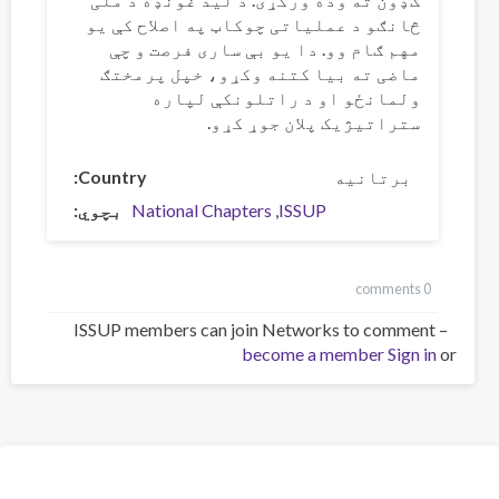
څانګو د عملیاتی چوکاټ په اصلاح کې یو
مهم ګام وو. دا یو بې ساری فرصت و چې
ماضی ته بیا کتنه وکړو، خپل پرمختګ
ولمانځو او د راتلونکې لپاره
ستراتیژیک پلان جوړ کړو.
برتانیه
Country
ISSUP
National Chapters
بچوي
0 comments
ISSUP members can join Networks to comment –
become a member
Sign in
or