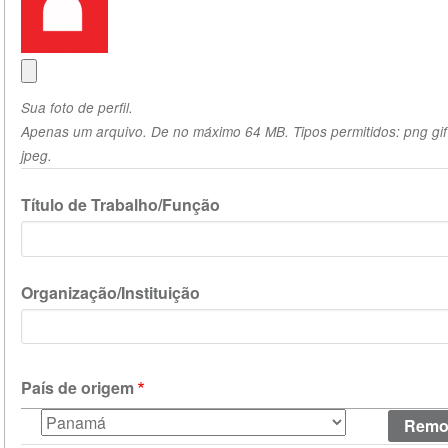
Sua foto de perfil.
Apenas um arquivo. De no máximo 64 MB. Tipos permitidos: png gif
jpeg.
Título de Trabalho/Função
Organização/Instituição
País de origem
País
de