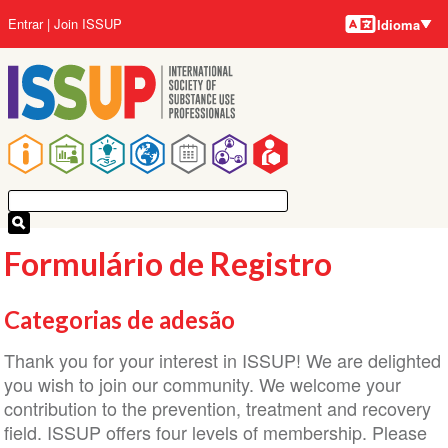
Idiomas
Pular
Menu
Entrar
Join ISSUP
Idioma
para
da
o
conta
conteúdo
do
principal
usuário
Navegação
principal
Formulário de Registro
Categorias de adesão
Thank you for your interest in ISSUP! We are delighted
you wish to join our community. We welcome your
contribution to the prevention, treatment and recovery
field. ISSUP offers four levels of membership. Please