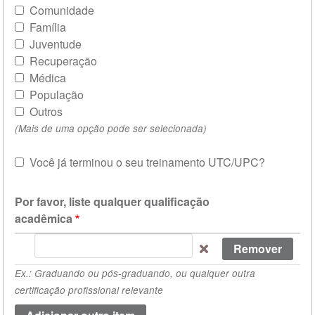
Comunidade
Família
Juventude
Recuperação
Médica
População
Outros
(Mais de uma opção pode ser selecionada)
Você já terminou o seu treinamento UTC/UPC?
Ex
Por favor, liste qualquer qualificação
acadêmica
Por
favor,
Ex.: Graduando ou pós-graduando, ou qualquer outra
liste
certificação profissional relevante
qualquer
qualificação