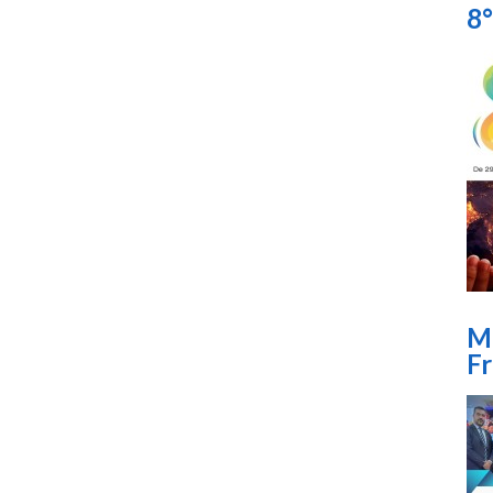
8°
Mi
F