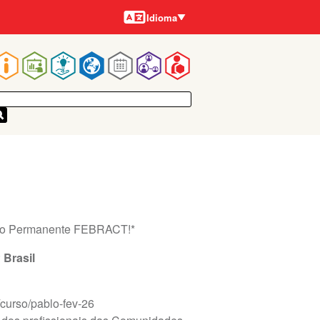
Idiomas
Idioma
Main
navigation
ção Permanente FEBRACT!*
 Brasil
/curso/pablo-fev-26