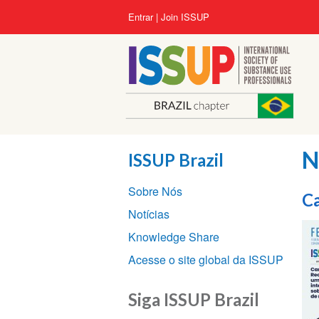
Pular
User
Entrar
Join ISSUP
para
account
o
menu
conteúdo
principal
N
ISSUP Brazil
Section
Sobre Nós
navigation
Ca
Notícias
Knowledge Share
Acesse o site global da ISSUP
Siga ISSUP Brazil