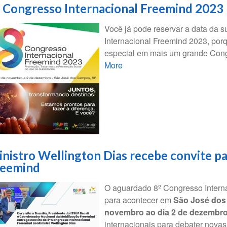
 Congresso Internacional Freemind 2023
Você já pode reservar a data da s
Internacional Freemind 2023, por
especial em mais um grande Con
More
nistro Wellington Dias recebe convite p
reemind
O aguardado 8º Congresso Intern
para acontecer em
São José dos 
novembro ao dia 2 de dezembr
internacionais para debater novas