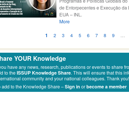
Programas e Políticas Globais do
de Entorpecentes e Execução da 
EUA – INL.
More
ginação
Página
1
Página
2
Página
3
Página
4
Página
5
Página
6
Página
7
Página
8
Página
9
…
atual
hare YOUR Knowledge
 you have any news, research, publications or events to share fr
d to the
ISSUP Knowledge Share
. This will ensure that this 
ternational community and your national colleagues. Thank you
 add to the Knowledge Share –
Sign in
or
become a member