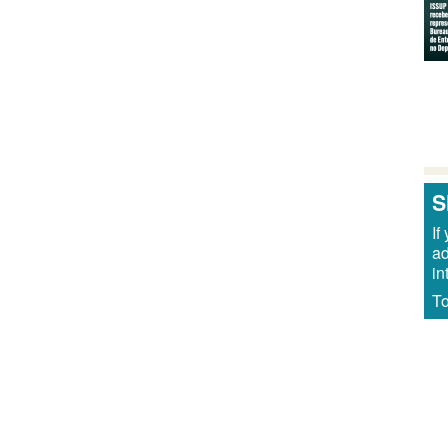
Pa
S
If
ad
in
To