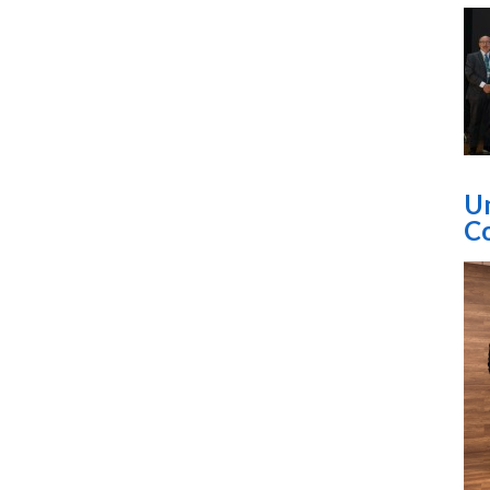
Um
Co