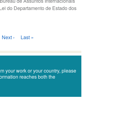
 Bureau de Assuntos Internacionais
Lei do Departamento de Estado dos
Próxima
Next ›
Última
Last »
página
página
om your work or your country, please
information reaches both the
!