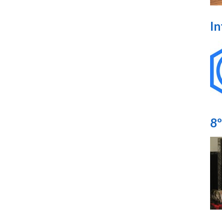
In
8º