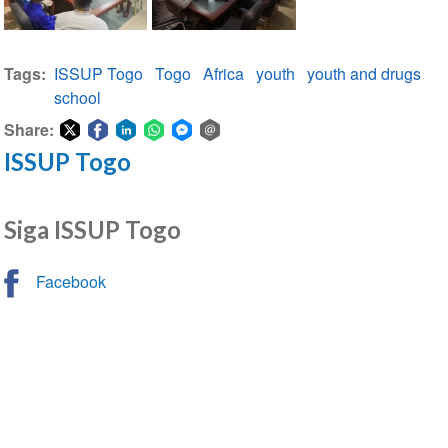
ISSUP
ISSUP
Togo
Tags
ISSUP Togo
Togo
Africa
youth
youth and drugs
school
Share:
ISSUP Togo
Share
Share
Share
Share
Share
Share
on
on
on
on
on
via
Twitter
Facebook
LinkedIn
WhatsApp
Facebook
email
Siga ISSUP Togo
Messenger
Facebook