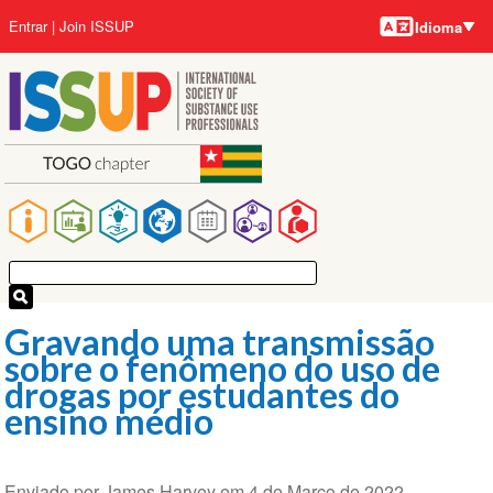
Idiomas
Pular
User
Entrar
Join ISSUP
Idioma
para
account
o
menu
conteúdo
principal
Main
navigation
Gravando uma transmissão
sobre o fenômeno do uso de
drogas por estudantes do
ensino médio
Enviado por
James Harvey
em
4 de Março de 2022