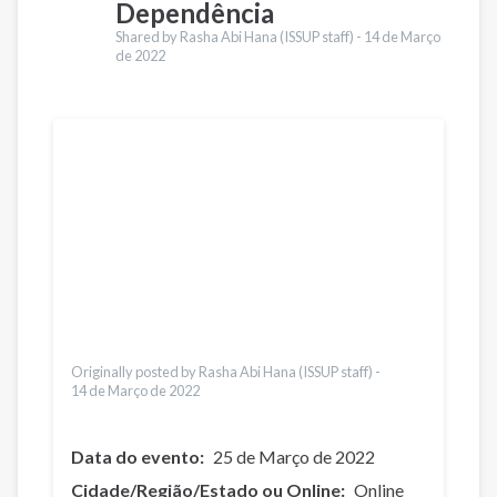
Dependência
Shared by Rasha Abi Hana (ISSUP staff) -
14 de Março
de 2022
Traduções
English
Français
Español
Українська
Қазақ
Pусский
Pashto
Česky
Italiano
Urdu
Originally posted by Rasha Abi Hana (ISSUP staff) -
14 de Março de 2022
Data do evento
25 de Março de 2022
Cidade/Região/Estado ou Online
Online