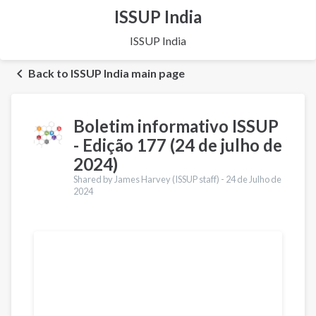
ISSUP India
ISSUP India
Back to ISSUP India main page
Boletim informativo ISSUP
- Edição 177 (24 de julho de
2024)
Shared by James Harvey (ISSUP staff) -
24 de Julho de
2024
Traduções
English
Français
Español
العربية
Қазақ