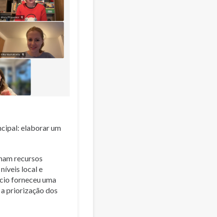
ncipal: elaborar um
nham recursos
íveis local e
ício forneceu uma
 a priorização dos