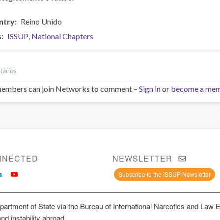
ntry
Reino Unido
s
ISSUP
National Chapters
tários
embers can join Networks to comment –
Sign in
or
become a me
NNECTED
NEWSLETTER
Subscribe to the ISSUP Newsletter
artment of State via the Bureau of International Narcotics and Law 
and instability abroad.