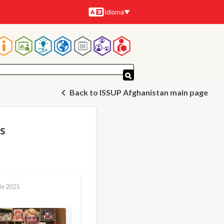
Idioma
Idiomas
Navegação
principal
Back to ISSUP Afghanistan main page
s
de 2025