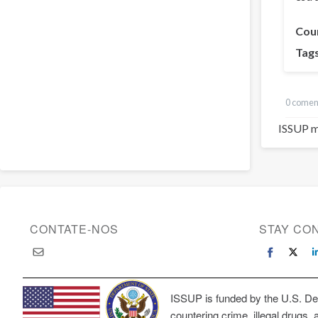
Cou
Tag
0 comen
ISSUP m
CONTATE-NOS
STAY CO
ISSUP is funded by the U.S. Dep
countering crime, illegal drugs, 