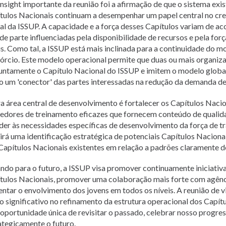
nsight importante da reunião foi a afirmação de que o sistema exis
tulos Nacionais continuam a desempenhar um papel central no cr
al da ISSUP. A capacidade e a força desses Capítulos variam de ac
de parte influenciadas pela disponibilidade de recursos e pela forç
is. Como tal, a ISSUP está mais inclinada para a continuidade do 
órcio. Este modelo operacional permite que duas ou mais organiz
untamente o Capítulo Nacional do ISSUP e imitem o modelo globa
 um 'conector' das partes interessadas na redução da demanda de
a área central de desenvolvimento é fortalecer os Capítulos Naci
edores de treinamento eficazes que fornecem conteúdo de quali
der às necessidades específicas de desenvolvimento da força de tra
uirá uma identificação estratégica de potenciais Capítulos Naciona
Capítulos Nacionais existentes em relação a padrões claramente d
ndo para o futuro, a ISSUP visa promover continuamente iniciativa
tulos Nacionais, promover uma colaboração mais forte com agênci
ntar o envolvimento dos jovens em todos os níveis. A reunião de 
o significativo no refinamento da estrutura operacional dos Capítu
oportunidade única de revisitar o passado, celebrar nosso progres
ategicamente o futuro.