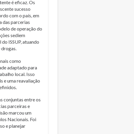
tente é eficaz. Os
escente sucesso
ordo com o país, em
a das parcerias
modelo de operação do
ações sediem
l do ISSUP, atuando
 drogas.
onais como
dade adaptado para
balho local. Isso
is e uma reavaliação
efinidos.
s conjuntas entre os
as parceiras e
visão marcou um
los Nacionais. Foi
so e planejar