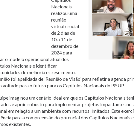
Pусский
Nacionais
Pashto
realizou uma
Dari
reunião
Bahasa Indonesia
virtual crucial
Ελληνικά
de 2 dias de
Italiano
10 a 11 de
Urdu
dezembro de
Türkçe
2024 para
iar o modelo operacional atual dos
tulos Nacionais e identificar
tunidades de melhoria e crescimento.
união foi apelidada de 'Reunião de Visão' para refletir a agenda pri
o voltado para o futuro para os Capítulos Nacionais do ISSUP.
uipe imaginou um cenário ideal em que os Capítulos Nacionais te
itados e apoio robusto para implementar projetos impactantes nos n
onal em relação a um ambiente com recursos limitados. Este exerc
rência para a compreensão do potencial dos Capítulos Nacionais e
rsos existentes.