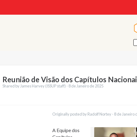
Reunião de Visão dos Capítulos Nacionai
Shared by James Harvey (ISSUP staff) -
8 de Janeiro de 2025
ções
English
Originally posted by Radolf Nortey -
8 de Janeiro 
Français
Español
العربية
A Equipe dos
Қазақ
Capítulos