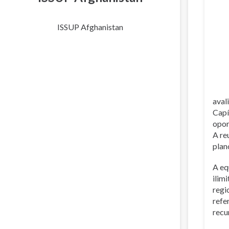
ISSUP Afghanistan
aval
Capí
opor
A re
plan
A eq
ilim
regi
refe
recu