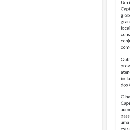
Um i
Capí
glob
gran
loca
cons
conj
como
Outr
prov
aten
incl
dos 
Olha
Capí
aume
pass
uma 
estr