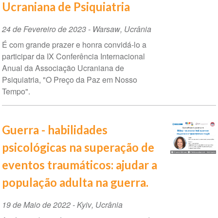
Ucraniana de Psiquiatria
Data
24 de Fevereiro de 2023
-
Warsaw
,
Ucrânia
do
É com grande prazer e honra convidá-lo a
evento
participar da IX Conferência Internacional
Anual da Associação Ucraniana de
Psiquiatria, "O Preço da Paz em Nosso
Tempo".
Guerra - habilidades
psicológicas na superação de
eventos traumáticos: ajudar a
população adulta na guerra.
Data
19 de Maio de 2022
-
Kyiv
,
Ucrânia
do