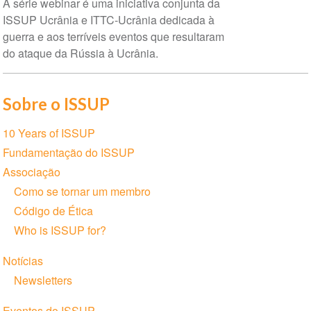
A série webinar é uma iniciativa conjunta da
evento
ISSUP Ucrânia e ITTC-Ucrânia dedicada à
guerra e aos terríveis eventos que resultaram
do ataque da Rússia à Ucrânia.
Sobre o ISSUP
Seção
10 Years of ISSUP
de
Fundamentação do ISSUP
Navegação
Associação
Como se tornar um membro
Código de Ética
Who is ISSUP for?
Notícias
Newsletters
Eventos do ISSUP