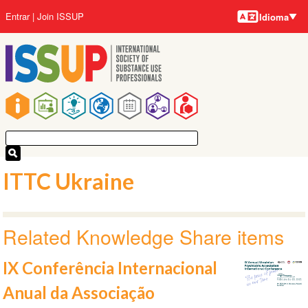
Idiomas
Pular
Menu
Entrar
Join ISSUP
Idioma
para
da
o
conta
conteúdo
do
principal
usuário
Navegação
principal
ITTC Ukraine
Related Knowledge Share items
IX Conferência Internacional
Anual da Associação