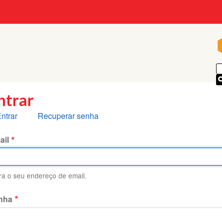
p
ntrar
bas
ntrar
Recuperar senha
rimárias
ail
ira o seu endereço de email.
nha