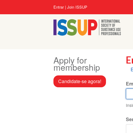
Pular
Menu
Entrar
Join ISSUP
para
da
o
conta
conteúdo
do
principal
usuário
Apply for
E
membership
A
E
p
Candidate-se agora!
Em
Ins
Se