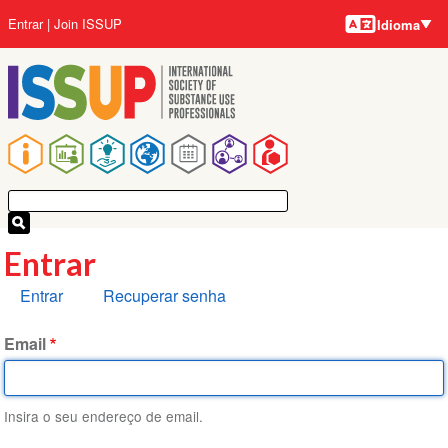
Idiomas
Pular
Menu
Entrar
Join ISSUP
Idioma
para
da
o
conta
conteúdo
do
principal
usuário
Navegação
principal
Entrar
Abas
Entrar
Recuperar senha
primárias
Email
Insira o seu endereço de email.