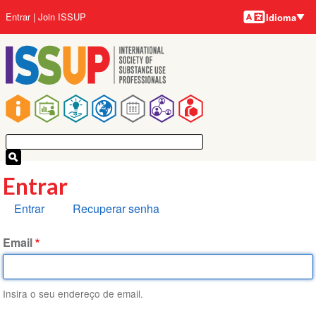
Idiomas
Pular
Menu
Entrar
Join ISSUP
Idioma
para
da
o
conta
conteúdo
do
principal
usuário
Navegação
principal
Entrar
Abas
Entrar
Recuperar senha
primárias
Email
Insira o seu endereço de email.