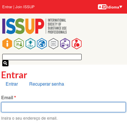
Idiomas
Pular
Menu
Entrar
Join ISSUP
Idioma
para
da
o
conta
conteúdo
do
principal
usuário
Navegação
principal
Entrar
Abas
Entrar
Recuperar senha
primárias
Email
Insira o seu endereço de email.