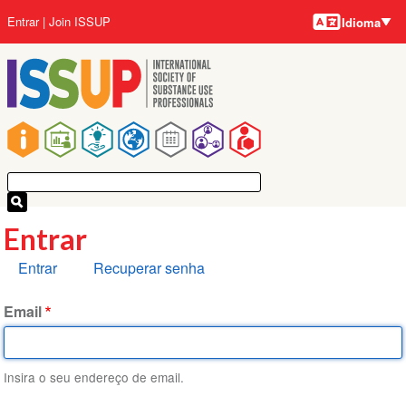
Idiomas
Pular
Menu
Entrar
Join ISSUP
Idioma
para
da
o
conta
conteúdo
do
principal
usuário
Navegação
principal
Entrar
Abas
Entrar
Recuperar senha
primárias
Email
Insira o seu endereço de email.