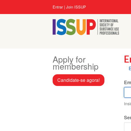
Pular
Menu
Entrar
Join ISSUP
para
da
o
conta
conteúdo
do
principal
usuário
Apply for
E
membership
A
E
p
Candidate-se agora!
Em
Ins
Se