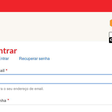
p
ntrar
bas
ntrar
Recuperar senha
rimárias
ail
ira o seu endereço de email.
nha