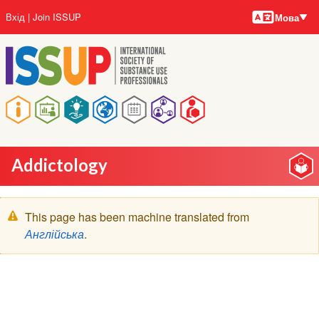
Мови
Перейти
User
Вхід
Join ISSUP
Мова
до
account
основного
menu
вмісту
Main
navigation
Addictology
Попереджувальне
This page has been machine translated from
повідомлення
Англійська
.