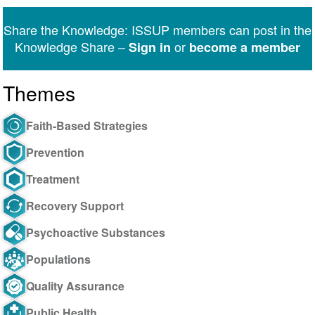
Share the Knowledge: ISSUP members can post in the
Knowledge Share –
or
Sign in
become a member
Themes
Faith-Based Strategies
Prevention
Treatment
Recovery Support
Psychoactive Substances
Populations
Quality Assurance
Public Health