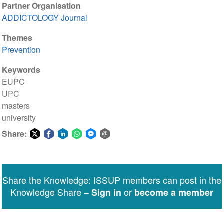
Partner Organisation
ADDICTOLOGY Journal
Themes
Prevention
Keywords
EUPC
UPC
masters
university
Share:
Share
Share
Share
Share
Share
Share
on
on
on
on
on
via
Twitter
Facebook
LinkedIn
WhatsApp
Facebook
email
Share the Knowledge: ISSUP members can post in the
Messenger
Knowledge Share –
or
Sign in
become a member