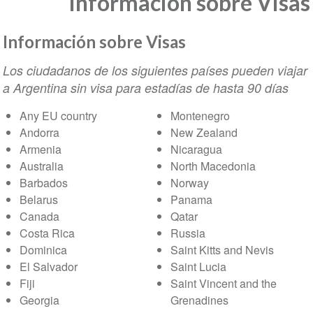
Información sobre Visas
Información sobre Visas
Los ciudadanos de los siguientes países pueden viajar
a Argentina sin visa para estadías de hasta 90 días
Any EU country
Montenegro
Andorra
New Zealand
Armenia
Nicaragua
Australia
North Macedonia
Barbados
Norway
Belarus
Panama
Canada
Qatar
Costa Rica
Russia
Dominica
Saint Kitts and Nevis
El Salvador
Saint Lucia
Fiji
Saint Vincent and the
Georgia
Grenadines