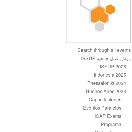
Section
Search through all events
navigation
ورش عمل جمعية ISSUP
ISSUP 2026
Indonesia 2025
Thessaloniki 2024
Buenos Aires 2023
Capacitaciones
Eventos Paralelos
ICAP Exams
Programa