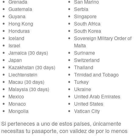
Grenada
San Marino
Guatemala
Serbia
Guyana
Singapore
Hong Kong
South Africa
Honduras
South Korea
Iceland
Sovereign Military Order of
Israel
Malta
Jamaica (30 days)
Suriname
Japan
Switzerland
Kazakhstan (30 days)
Thailand
Liechtenstein
Trinidad and Tobago
Macau (30 days)
Turkey
Malaysia (30 days)
Ukraine
Mexico
United Arab Emirates
Monaco
United States
Mongolia
Vatican City
Si perteneces a uno de estos países, únicamente
necesitas tu pasaporte, con validez de por lo menos