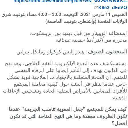
https://zoom.us/webinar/register/WN_wXzwDVwAS-i-
K8e3_dEeVQ
الخميس 11 مارس 2021، التوقيت: 3:00 – 4:00 مساء بتوقيت شرق
الولايات المتحدة (واشنطن، بتوقيت العاصمة)
استضافة الويبينار من قبل ديفيد س. بريسكوت،
محررة من أكثر أمنا جمعية صحافة
هيذر إليس كوكولو ومايكل بيرلين
المتحدثون الضيوف:
وستستكشف هذه الندوة الإلكترونية الفقه العلاجي، وهو نهج
في القانون يهدف إلى التأثير إيجابيا على الرفاه النفسي
للمتهم. إن الحجة المتعلقة بالاجتهادات العلاجية قوية بشكل
خاص عندما ننظر في أسئلة حول كيفية معاملة المجتمع
للأفراد المصابين بالأمراض العقلية الحادة وتشخيص الإعاقات
الذهنية.
كيف يمكن للمجتمع "جعل العقوبة تناسب الجريمة" عندما
تكون الظروف معقدة وما هي النهج المتاحة التي قد تكون
أفضل؟