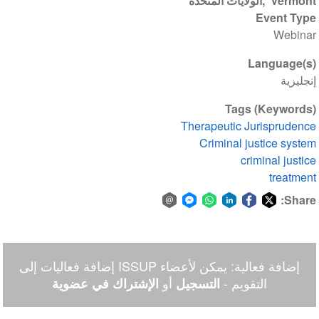
Vermont
الولايات المتحدة
Event Type
Webinar
Language(s)
إنجليزية
Tags (Keywords)
Therapeutic Jurisprudence
Criminal justice system
criminal justice
treatment
Share:
Share
Share
Share
Share
Share
Share
via
on
on
on
on
on
Facebook
email
WhatsApp
LinkedIn
Facebook
Twitter
إضافة فعالية: يمكن لأعضاء ISSUP إضافة فعاليات إلى
Messenger
التقويم -
أو
التسجيل
الإشتراك في عضوية