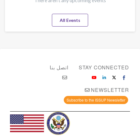
There aren't any upcoming events
All Events
STAY CONNECTED
اتصل بنا
NEWSLETTER
Subscribe to the ISSUP Newsletter