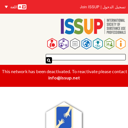
تجاوز
تسجيل الدخول
Join ISSUP
اللغة
إلى
اللغات
المحتوى
الرئيسي
القائمة
الرئيسية
This network has been deactivated. To reactivate please contact
info@issup.net