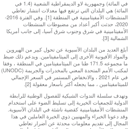
في المائة) وجمهورية لاو الديمقراطية الشعبية (1.4 في
المائة) هي البلدان التي ترتفع فيها معدلات انتشار تعاطي
المنشطات الأمفيتامينية في المنطقة [1]. وفي الفترة 2016-
2020، حدثت أكبر أعداد من مضبوطات المنشطات
الأمفيتامينية في شرق وجنوب شرق آسيا، إلى جانب أمريكا
الشمالية [3].
أبلغ العديد من البلدان الآسيوية عن تحول كبير من الهيروين
والمواد الأفيونية الأخرى إلى الميثامفيتامين. ويدعم ذلك ضبط
ما مجموعه 171.5 طنا من الميثامفيتامين في المنطقة ، وفقا
لمكتب الأمم المتحدة المعني بالمخدرات والجريمة (UNODC)
في عام 2021 ، والانخفاض المستمر في السعر الإجمالي
للميثامفيتامين ، مما يجعله أكثر بأسعار معقولة [2].
وتهدف سلسلة الندوات الشبكية للفصول الوطنية للرابطة
الدولية للجمعيات الخيرية إلى تسليط الضوء على استخدام
المنشطات الأمفيتامينية كقضية ناشئة في البلدان الآسيوية.
وقد دعونا الخبراء والمهنيين ذوي الخبرة العاملين في هذا
المجال إلى تقديم معلومات محدثة عن أضرار تعاطي