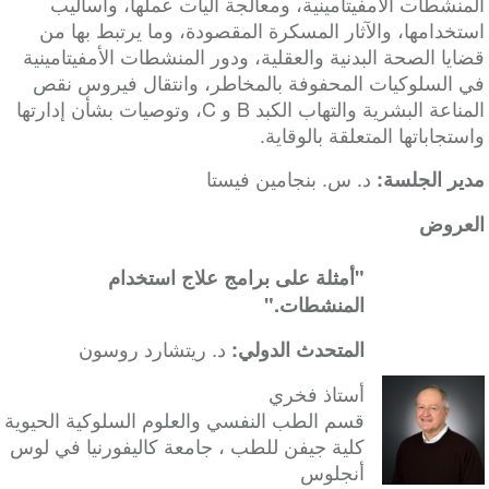
المنشطات الأمفيتامينية، ومعالجة آليات عملها، وأساليب
استخدامها، والآثار المسكرة المقصودة، وما يرتبط بها من
قضايا الصحة البدنية والعقلية، ودور المنشطات الأمفيتامينية
في السلوكيات المحفوفة بالمخاطر، وانتقال فيروس نقص
المناعة البشرية والتهاب الكبد B و C، وتوصيات بشأن إدارتها
واستجاباتها المتعلقة بالوقاية.
د. س. بنجامين فيستا
مدير الجلسة:
العروض
"أمثلة على برامج علاج استخدام
المنشطات."
د. ريتشارد روسون
المتحدث الدولي:
أستاذ فخري
قسم الطب النفسي والعلوم السلوكية الحيوية
كلية جيفن للطب ، جامعة كاليفورنيا في لوس
أنجلوس