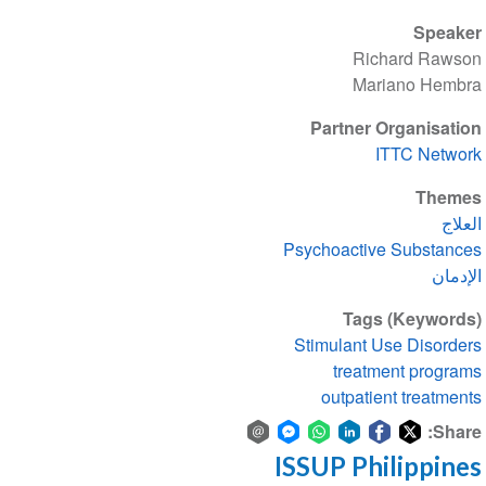
Speaker
Richard Rawson
Mariano Hembra
Partner Organisation
ITTC Network
Themes
العلاج
Psychoactive Substances
الإدمان
Tags (Keywords)
Stimulant Use Disorders
treatment programs
outpatient treatments
Share:
ISSUP Philippines
Share
Share
Share
Share
Share
Share