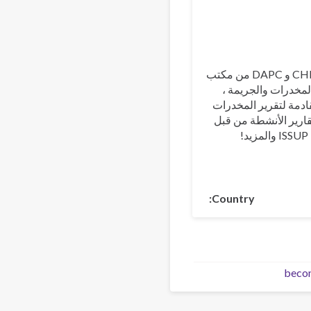
Pусск
Da
Ελληνι
Türk
معلومات حول منح CHILD و DAPC من مكتب
المخدرات والجريمة ،
ادمة لتقرير المخدرات
 لعام 2024 ، وتقارير الأنشطة من قبل
!
Country
beco