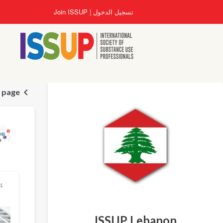
تجاوز
تسجيل الدخول
Join ISSUP
إلى
المحتوى
الرئيسي
 page
24 تموز
ISSUP Lebanon