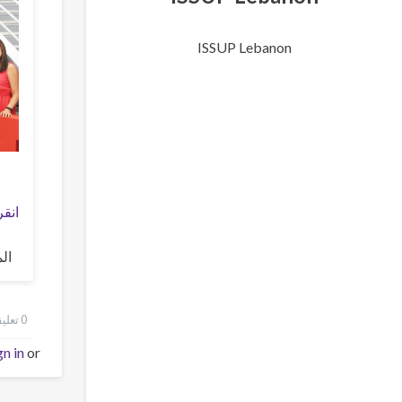
ISSUP Lebanon
انقر 
ال
0 تعليقات
gn in
or