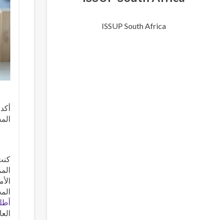
ISSUP South Africa
أكد 
المس
كنت
المم
الأم
المخ
أطلس 