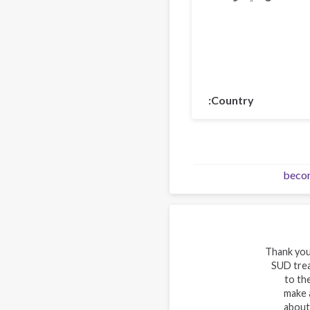
Country
beco
Thank you
SUD trea
to th
make 
about