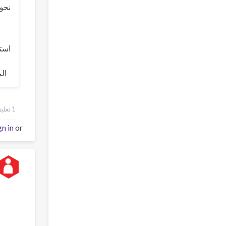
نحو 
استر
ال
1 تعليقات
gn in
or