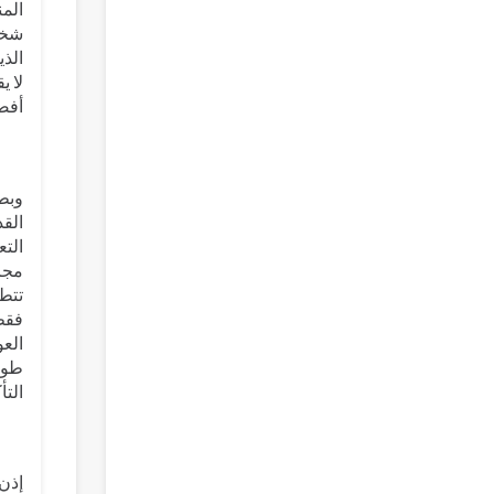
شخص
الذ
لا ي
أفض
وبطب
التع
مجزأ
تتطل
فقط 
العو
طويل
التأ
إذن 