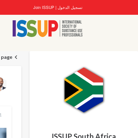
تجاوز
تسجيل الدخول
Join ISSUP
إلى
المحتوى
الرئيسي
n page
21 آذار
ISSUP South Africa