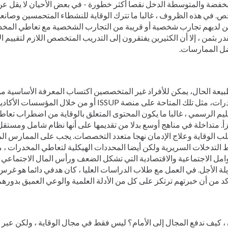
. في هذه الظروف ، غالبا ما تترك الوقاية للنشطاء المتحمسين وصانع
ين لديهم تجارب شخصية أو قريبة من التجارب الشخصية مع تعاطي المخدر
قدر بثمن ، إلا أن الكثيرين يفتقرون إلى التدريب المتخصص اللازم لتقييم ا
ل الممارسات.
يعة الحال، يمكن للأفراد غير المتخصصين اكتساب المعرفة الأساسية م
القدرات، مثل تلك المتاحة على منصة ISSUP أو من خلال 
ليم الرسمي ، غالبا ما يكون المحتوى المتعلق بالوقاية من اضطراب تعاط
. متداخلة في مناهج أوسع بدلا من تقديمها على أنها نظام شامل ومستقل
ب الوقاية وعلاج الإدمان نهجا متعدد التخصصات. يجب على الممارس ال
التدخلات السريرية ولكن أيضا المحددات الهيكلية لتعاطي المخدرات ، 
امل الاجتماعية والاقتصادية التي تشكل الضعف ورأس المال الاجتماعي
ة الأجل. في العمل مع طلاب الدراسات العليا ، كان هدفي دائما هو غرس 
كد من أن خبرتهم ترتكز على كل من الأدلة العلمية والوعي العميق بدوره
، كيف ندفع المجال إلى الأمام؟ ليس فقط في مجال الوقاية ، ولكن عبر