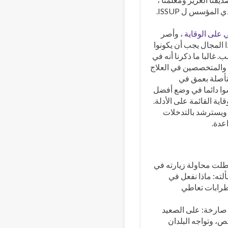
جيف لي ، المدير التنفيذي المؤسس ل ISSUP.
 على الوقاية
، وأصر
 المجال يجب أن يكونوا
البا ما ذكرنا أنه في
ن والمتخصصين في العلاج
تأصلة بعمق في
يسوا دائما في وضع أفضل
اية القائمة على الأدلة.
 ويسترشد بالتدخلات
عدة.
طلت محاولة زيارته في
ته: ماذا نفعل في
ضطرابات تعاطي
صارخة: على الصعيد
د سوى 13 عاملا في مجال الصحة النفسية لكل 100,000 شخص، وتواجه البلدان