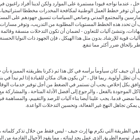
خل ، عندما نواجه قيودا مستمرة على الموارد ولكن لدينا أفراد راغبون 
غي أن توفر خطط العمل الوطنية لمكافحة المخدرات مخططا استراتيجيا،
مارسين والمجتمع المدني وصانعي السياسات تنسيق جهودهم على المستوي
 أن تحدد هذه الخطط المستويات المطلوبة من التدريب، وتوفر مسارا
ادات، وتنشئ آليات للتعاون - لضمان أن تكون التدخلات منسقة وقائمة 
ليات قوية للإرشاد. بدون مثل هذا الهيكل ، فإن الجهود ذات النوايا الحسنة
ر بإلحاق ضرر أكثر مما تنفع.
ل أن جيف كان سيأومأ برأسه في كل هذا ثم ذكرنا بطريقته المميزة بأن 
أن تظل أولوية. ربما قال ، "لن يكون هناك مكان للقيادة إذا لم نبدأ في ب
افق بكل إخلاص. يجب أن نستمر في الضغط من أجل توفير خدمات الوقاية
اكل الموجودة بالفعل ، والرجوع إلى أفضل الأدلة المتاحة ، والمشاركة مع 
ما نمضي قدما، يجب علينا أيضا بناء آليات للرصد والتقييم، والمساهمة في 
يمكن تجاهل النهج غير الفعالة، وتحسين التدخلات الواعدة.
 هي الطريقة التي نكرم بها إرث جيف - ليس فقط من خلال تذكر كلماته 
رار توسع الطريق الذي عمل بجد لبنائه ، مما يقود الأجيال القادمة من 