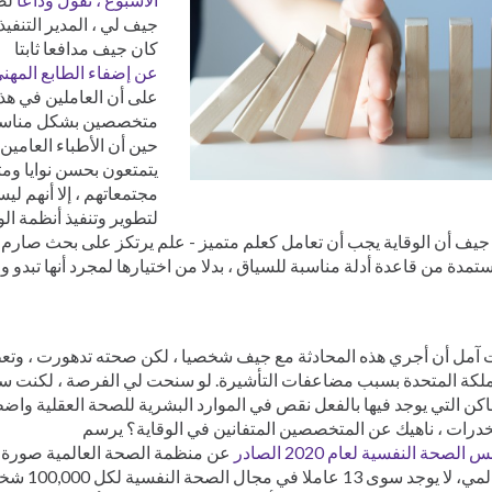
كان جيف مدافعا ثابتا
عن إضفاء الطابع المهني
على أن العاملين في هذا
متخصصين بشكل مناسب. غ
حين أن الأطباء العامي
يتمتعون بحسن نوايا وم
مجتمعاتهم ، إلا أنهم ل
لتطوير وتنفيذ أنظمة الوق
جيف أن الوقاية يجب أن تعامل كعلم متميز - علم يرتكز على بحث صارم
تمدة من قاعدة أدلة مناسبة للسياق ، بدلا من اختيارها لمجرد أنها تبدو وا
 آمل أن أجري هذه المحادثة مع جيف شخصيا ، لكن صحته تدهورت ، وتع
لكة المتحدة بسبب مضاعفات التأشيرة. لو سنحت لي الفرصة ، لكنت سأل
اكن التي يوجد فيها بالفعل نقص في الموارد البشرية للصحة العقلية وا
درات ، ناهيك عن المتخصصين المتفانين في الوقاية؟ يرسم
الصحة النفسية لعام 2020 الصادر
عن منظمة الصحة العالمية صورة 
العالمي، لا يوج