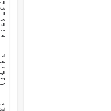
التد
ينب
للم
يجب
الشه
مع آ
تخاط
أتخي
يجب 
سأو
الهي
وبين
حتى 
هذه
استم