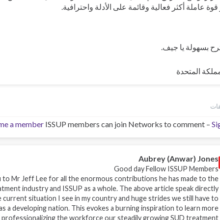
قوة عاملة أكثر فعالية وقائمة على الأدلة واحترافية.
ح بسهولة يا جيف.
مملكة المتحدة
me a member
ISSUP members can join Networks to comment –
Si
Aubrey (Anwar) Jones
Good day Fellow ISSUP Members
 to Mr Jeff Lee for all the enormous contributions he has made to the
tment industry and ISSUP as a whole. The above article speak directly
e current situation I see in my country and huge strides we still have to
as a developing nation. This evokes a burning inspiration to learn more
 professionalizing the workforce our steadily growing SUD treatment