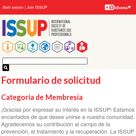
Idiomas
Pasar
User
Abrir sesión
Join ISSUP
Idioma
al
account
contenido
menu
principal
Main
navigation
Formulario de solicitud
Categoría de Membresía
¡Gracias por expresar su interés en la ISSUP! Estamos
encantados de que desee unirse a nuestra comunidad.
Agradecemos su contribución al campo de la
prevención, el tratamiento y la recuperación. La ISSUP