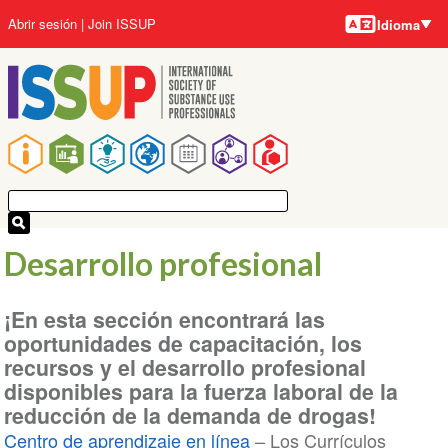
Idiomas
Pasar
User
Abrir sesión
Join ISSUP
Idioma
al
account
contenido
menu
principal
Main
navigation
Desarrollo profesional
¡En esta sección encontrará las
oportunidades de capacitación, los
recursos y el desarrollo profesional
disponibles para la fuerza laboral de la
reducción de la demanda de drogas!
Centro de aprendizaje en línea
– Los Currículos