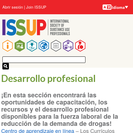
Idiomas
Pasar
User
Abrir sesión
Join ISSUP
Idioma
al
account
contenido
menu
principal
Main
navigation
Desarrollo profesional
¡En esta sección encontrará las
oportunidades de capacitación, los
recursos y el desarrollo profesional
disponibles para la fuerza laboral de la
reducción de la demanda de drogas!
Centro de aprendizaje en línea
– Los Currículos