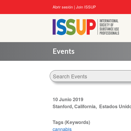
Pasar
User
Abrir sesión
Join ISSUP
al
account
contenido
menu
principal
Events
10 Junio 2019
Stanford, California
Estados Unid
Tags (Keywords)
cannabis