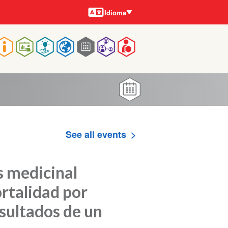
Idiomas
Idioma
Main
navigation
See all events
s medicinal
rtalidad por
sultados de un