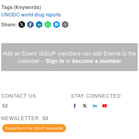
Tags (Keywords)
UNODC world drug reports
Share:
Share
Share
Share
Share
Share
Share
on
on
on
on
on
via
Twitter
Facebook
LinkedIn
WhatsApp
Facebook
email
Add an Event: ISSUP members can add Events to the
Messenger
calendar –
or
Sign in
become a member
CONTACT US
STAY CONNECTED
NEWSLETTER
Subscribe to the ISSUP Newsletter