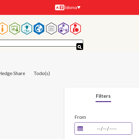
Idioma
Idiomas
Navegación
principal
ledge Share
Todo(s)
Filters
From