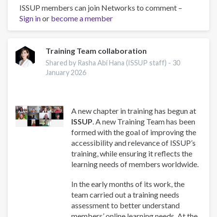
ISSUP members can join Networks to comment –
“Involucrando
Sign in
or
a
become a member
los
Jóvenes
en
Training Team collaboration
la
Shared by Rasha Abi Hana (ISSUP staff) -
30
Prevención”
January 2026
curso
organizado
por
A new chapter in training has begun at
la
ISSUP
. A new Training Team has been
CICAD/OEA
formed with the goal of improving the
y
accessibility and relevance of ISSUP’s
ISSUP
training, while ensuring it reflects the
México
learning needs of members worldwide.
In the early months of its work, the
team carried out a training needs
assessment to better understand
members’ online learning needs. At the