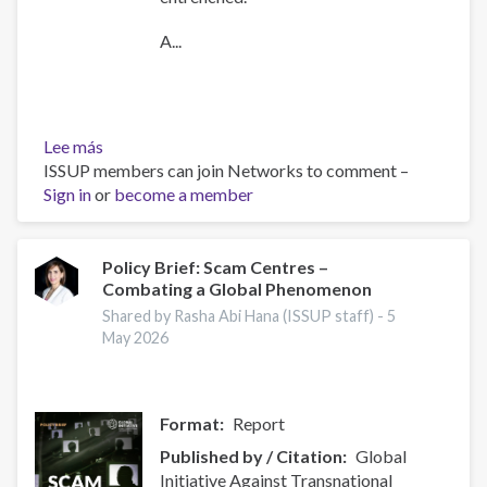
A...
Lee más
sobre
ISSUP members can join Networks to comment –
Global
Sign in
or
Organized
become a member
Crime
Index
2025
Policy Brief: Scam Centres –
Combating a Global Phenomenon
-
Europe
Shared by Rasha Abi Hana (ISSUP staff) -
5
Overview
May 2026
Format
Report
Published by / Citation
Global
Initiative Against Transnational