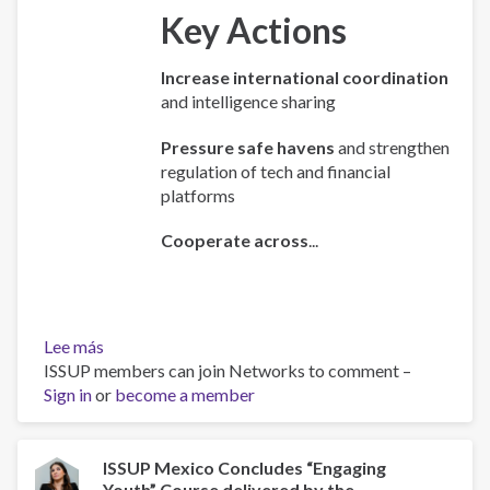
Key Actions
Increase international coordination
and intelligence sharing
Pressure safe havens
and strengthen
regulation of tech and financial
platforms
Cooperate across
...
Lee más
sobre
ISSUP members can join Networks to comment –
Policy
Sign in
or
Brief:
become a member
Scam
Centres
–
ISSUP Mexico Concludes “Engaging
Youth” Course delivered by the