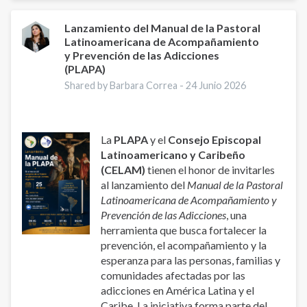
Pastoral
Latinoamericana
Lanzamiento del Manual de la Pastoral
Latinoamericana de Acompañamiento
de
y Prevención de las Adicciones
Acompañamiento
(PLAPA)
y
Shared by Barbara Correa -
24 Junio 2026
Prevención
de
las
Adicciones
La
PLAPA
y el
Consejo Episcopal
Latinoamericano y Caribeño
(CELAM)
tienen el honor de invitarles
al lanzamiento del
Manual de la Pastoral
Latinoamericana de Acompañamiento y
Prevención de las Adicciones
, una
herramienta que busca fortalecer la
prevención, el acompañamiento y la
esperanza para las personas, familias y
comunidades afectadas por las
adicciones en América Latina y el
Caribe. La iniciativa forma parte del