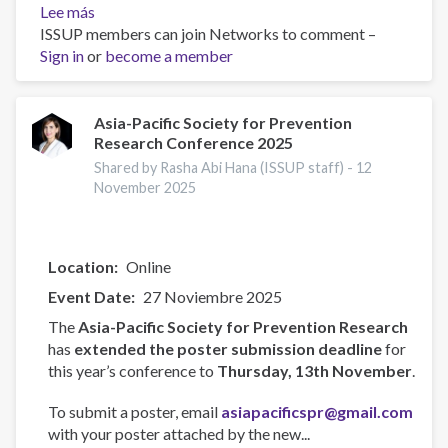
Lee más
sobre
ISSUP members can join Networks to comment –
Capacitación
Sign in
or
UPC
become a member
CORE
para
Jovenes
Asia-Pacific Society for Prevention
Research Conference 2025
Líderes
Shared by Rasha Abi Hana (ISSUP staff) -
12
November 2025
Location
Online
Event Date
27 Noviembre 2025
The
Asia-Pacific Society for Prevention Research
has
extended the poster submission deadline
for
this year’s conference to
Thursday, 13th November
.
To submit a poster, email
asiapacificspr@gmail.com
with your poster attached by the new...