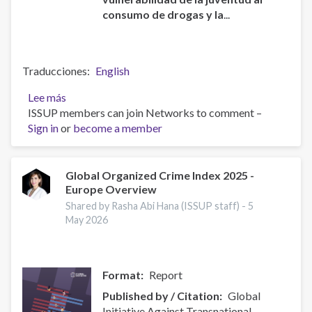
consumo de drogas y la
...
Traducciones
English
Lee más
sobre
ISSUP members can join Networks to comment –
ISSUP
Sign in
or
y
become a member
OEA/CICAD
impulsan
la
Global Organized Crime Index 2025 -
Europe Overview
Red
Regional
Shared by Rasha Abi Hana (ISSUP staff) -
5
de
May 2026
Jóvenes
Líderes
en
Format
Report
América
Published by / Citation
Global
Latina.
Initiative Against Transnational