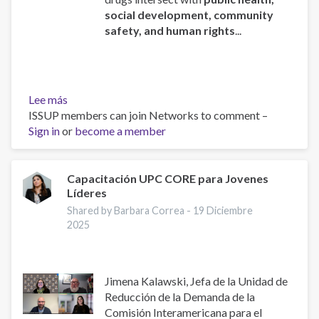
social development, community
safety, and human rights
...
Lee más
sobre
ISSUP members can join Networks to comment –
ISSUP
Sign in
or
Chief
become a member
Executive
Addresses
the
Capacitación UPC CORE para Jovenes
Líderes
78th
Regular
Shared by Barbara Correa -
19 Diciembre
Session
2025
of
CICAD
Jimena Kalawski, Jefa de la Unidad de
Reducción de la Demanda de la
Comisión Interamericana para el