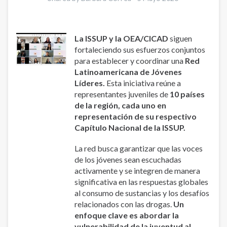
Acompañamiento
y
Prevención
La ISSUP y la OEA/CICAD
siguen
de
fortaleciendo sus esfuerzos conjuntos
las
para establecer y coordinar una
Red
Adicciones
Latinoamericana de Jóvenes
(PLAPA)
Líderes.
Esta iniciativa reúne a
representantes juveniles de
10 países
de la región, cada uno en
representación de su respectivo
Capítulo Nacional de la ISSUP.
La red busca garantizar que las voces
de los jóvenes sean escuchadas
activamente y se integren de manera
significativa en las respuestas globales
al consumo de sustancias y los desafíos
relacionados con las drogas.
Un
enfoque clave es abordar la
vulnerabilidad de la juventud al