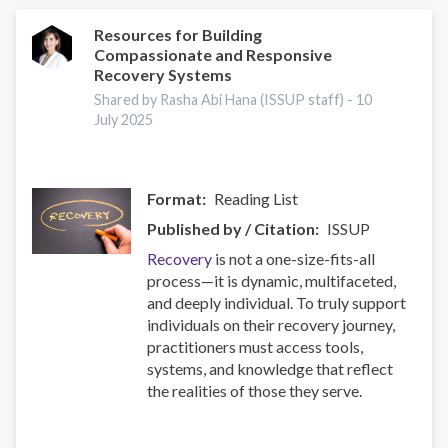
en
Adicciones
Resources for Building
Compassionate and Responsive
de
Recovery Systems
Centros
de
Shared by Rasha Abi Hana (ISSUP staff) -
10
July 2025
Integración
Juvenil,
organización
anfitriona
Format
Reading List
de
Published by / Citation
ISSUP
ISSUP
México
Recovery
is not a one-size-fits-all
process—it is dynamic, multifaceted,
and deeply individual. To truly support
individuals on their recovery journey,
practitioners must access tools,
systems, and knowledge that reflect
the realities of those they serve.