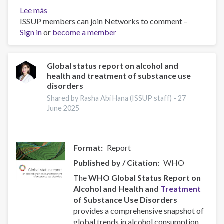
Lee más
sobre
ISSUP members can join Networks to comment –
Resources
Sign in
or
for
become a member
Building
Compassionate
and
Global status report on alcohol and
health and treatment of substance use
Responsive
disorders
Recovery
Systems
Shared by Rasha Abi Hana (ISSUP staff) -
27
June 2025
Format
Report
Published by / Citation
WHO
The
WHO Global Status Report on
Alcohol and Health and
Treatment
of Substance Use Disorders
provides a comprehensive snapshot of
global trends in alcohol consumption,