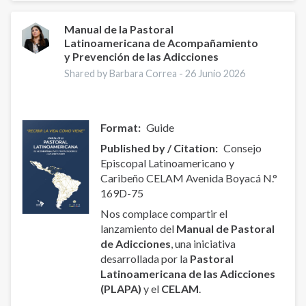
Drug
Trafficking
Manual de la Pastoral
Latinoamericana de Acompañamiento
in
y Prevención de las Adicciones
Sinaloa:
Joining,
Shared by Barbara Correa -
26 Junio 2026
Risks,
and
Plans
Format
Guide
Published by / Citation
Consejo
Episcopal Latinoamericano y
Caribeño CELAM Avenida Boyacá N.°
169D-75
Nos complace compartir el
lanzamiento del
Manual de Pastoral
de Adicciones
, una iniciativa
desarrollada por la
Pastoral
Latinoamericana de las Adicciones
(PLAPA)
y el
CELAM
.