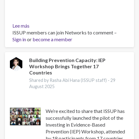
Lee más
sobre
ISSUP members can join Networks to comment –
Asia-
Sign in
or
Pacific
become a member
Society
for
Prevention
Building Prevention Capacity: IEP
Workshop Brings Together 17
Research
Countries
Conference
2025
Shared by Rasha Abi Hana (ISSUP staff) -
29
August 2025
We’re excited to share that ISSUP has
successfully launched the pilot of the
Investing in Evidence-Based
Prevention (IEP) Workshop, attended
by 18 participants from 17 countries.