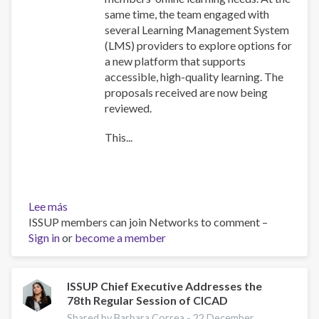
same time, the team engaged with
several Learning Management System
(LMS) providers to explore options for
a new platform that supports
accessible, high-quality learning. The
proposals received are now being
reviewed.
This...
Lee más
sobre
ISSUP members can join Networks to comment –
Training
Sign in
or
Team
become a member
collaboration
ISSUP Chief Executive Addresses the
78th Regular Session of CICAD
Shared by Barbara Correa -
22 December