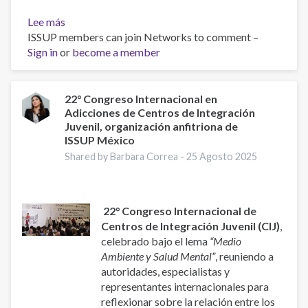
Lee más
sobre
ISSUP members can join Networks to comment –
Building
Sign in
or
Prevention
become a member
Capacity:
IEP
Workshop
22° Congreso Internacional en
Adicciones de Centros de Integración
Brings
Juvenil, organización anfitriona de
Together
ISSUP México
17
Shared by Barbara Correa -
25 Agosto 2025
Countries
22° Congreso Internacional de
Centros de Integración Juvenil (CIJ)
,
celebrado bajo el lema
“Medio
Ambiente y Salud Mental”
, reuniendo a
autoridades, especialistas y
representantes internacionales para
reflexionar sobre la relación entre los