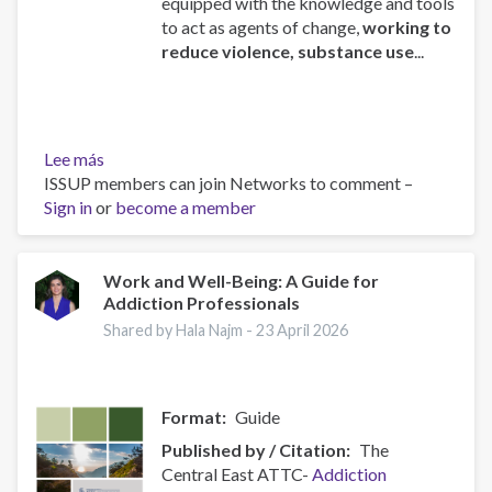
equipped with the knowledge and tools
to act as agents of change,
working to
reduce violence, substance use
...
Lee más
sobre
ISSUP members can join Networks to comment –
ISSUP
Sign in
or
Mexico
become a member
Concludes
“Engaging
Youth”
Work and Well-Being: A Guide for
Addiction Professionals
Course
delivered
Shared by Hala Najm -
23 April 2026
by
the
OAS/CICAD
Format
Guide
Published by / Citation
The
Central East ATTC-
Addiction