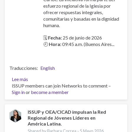
esfuerzo regional de la Iglesia por
ofrecer respuestas integrales,
comunitarias y basadas en la dignidad
humana.
🗓
Fecha:
25 de junio de 2026
🕘
Hora:
09:45 a.m. (Buenos Aires...
Traducciones
English
Lee más
sobre
ISSUP members can join Networks to comment –
Lanzamiento
Sign in
or
del
become a member
Manual
de
la
ISSUP y OEA/CICAD impulsan la Red
Regional de Jóvenes Líderes en
Pastoral
América Latina.
Latinoamericana
de
Shared by Barbara Correa -
5 Mayo 2026