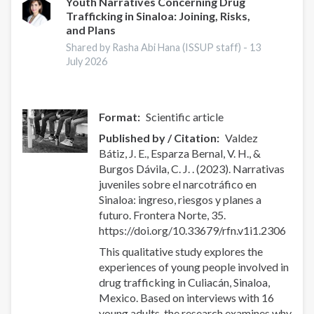
Youth Narratives Concerning Drug
Trafficking in Sinaloa: Joining, Risks,
and Plans
Shared by Rasha Abi Hana (ISSUP staff) -
13
July 2026
Format
Scientific article
Published by / Citation
Valdez
Bátiz, J. E., Esparza Bernal, V. H., &
Burgos Dávila, C. J. . (2023). Narrativas
juveniles sobre el narcotráfico en
Sinaloa: ingreso, riesgos y planes a
futuro. Frontera Norte, 35.
https://doi.org/10.33679/rfn.v1i1.2306
This qualitative study explores the
experiences of young people involved in
drug trafficking in Culiacán, Sinaloa,
Mexico. Based on interviews with 16
young adults, the research examines why