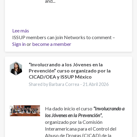
and...
Lee más
sobre
ISSUP members can join Networks to comment –
Work
Sign in
or
and
become a member
Well-
Being:
A
“Involucrando a los Jóvenes en la
Prevención” curso organizado por la
Guide
CICAD/OEA y ISSUP México
for
Addiction
Shared by Barbara Correa -
21 Abril 2026
Professionals
Ha dado inicio el curso
“Involucrando a
los Jóvenes en la Prevención”
,
organizado por la Comisión
Interamericana para el Control del
Abuso de Drogas (CICAD) de la