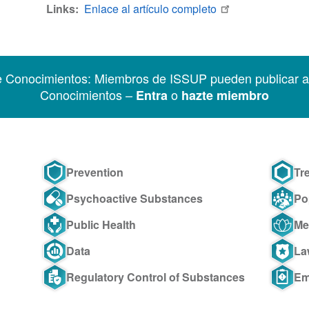
Links
Enlace al artículo completo
e Conocimientos: Miembros de ISSUP pueden publicar ar
Conocimientos –
o
Entra
hazte miembro
Prevention
Tr
Psychoactive Substances
Po
Public Health
Me
Data
La
Regulatory Control of Substances
Em