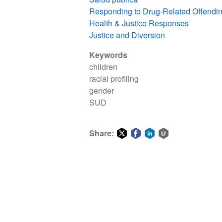
Responding to Drug-Related Offendi
Health & Justice Responses
Justice and Diversion
Keywords
children
racial profiling
gender
SUD
Share:
Share
Share
Share
Share
on
on
on
via
Twitter
Facebook
LinkedIn
email