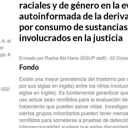
raciales y de género en la 
autoinformada de la deriva
por consumo de sustancias 
involucrados en la justicia
 A. et
er
ugs: A
Enviado por Rasha Abi Hana (ISSUP staff) -
22 Dici
Fondo
Existe una mayor prevalencia del trastorno po
por sus siglas en inglés) entre los niños involucr
1-022-
siglas en inglés). Es fundamental garantizar qu
uso actual sean remitidos para la evaluación de
tratamiento que pueden salvar vidas. Investiga
ciertos grupos minoritarios pueden tener menos
remitidos para someterse a pruebas de detección
interseccionalidad sugiere que estas disparida