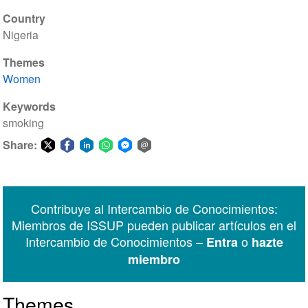
Country
Nigeria
Themes
Women
Keywords
smoking
Share:
Share
Share
Share
Share
Share
Share
on
on
on
on
on
via
Twitter
Facebook
LinkedIn
WhatsApp
Facebook
email
Contribuye al Intercambio de Conocimientos:
Messenger
Miembros de ISSUP pueden publicar artículos en el
Intercambio de Conocimientos –
o
Entra
hazte
miembro
Themes