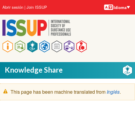
Idiomas
Pasar
User
Abrir sesión
Join ISSUP
Idioma
al
account
contenido
menu
principal
Main
navigation
Knowledge Share
Mensaje
This page has been machine translated from
Inglés
.
de
advertencia