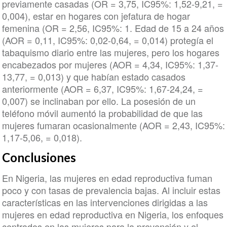
previamente casadas (OR = 3,75, IC95%: 1,52-9,21, =
0,004), estar en hogares con jefatura de hogar
femenina (OR = 2,56, IC95%: 1. Edad de 15 a 24 años
(AOR = 0,11, IC95%: 0,02-0,64, = 0,014) protegía el
tabaquismo diario entre las mujeres, pero los hogares
encabezados por mujeres (AOR = 4,34, IC95%: 1,37-
13,77, = 0,013) y que habían estado casados
anteriormente (AOR = 6,37, IC95%: 1,67-24,24, =
0,007) se inclinaban por ello. La posesión de un
teléfono móvil aumentó la probabilidad de que las
mujeres fumaran ocasionalmente (AOR = 2,43, IC95%:
1,17-5,06, = 0,018).
Conclusiones
En Nigeria, las mujeres en edad reproductiva fuman
poco y con tasas de prevalencia bajas. Al incluir estas
características en las intervenciones dirigidas a las
mujeres en edad reproductiva en Nigeria, los enfoques
centrados en las mujeres para la prevención y el