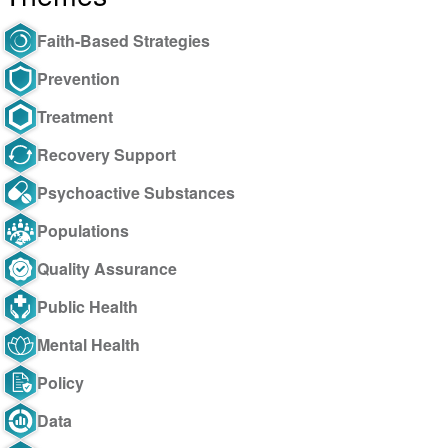
Faith-Based Strategies
Prevention
Treatment
Recovery Support
Psychoactive Substances
Populations
Quality Assurance
Public Health
Mental Health
Policy
Data