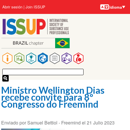
Idiomas
Pasar
User
Abrir sesión
Join ISSUP
Idioma
al
account
contenido
menu
principal
Main
navigation
Ministro Wellington Dias
recebe convite para 8º
Congresso do Freemind
Enviado por
Samuel Bettiol - Freemind
el
21 Julio 2023