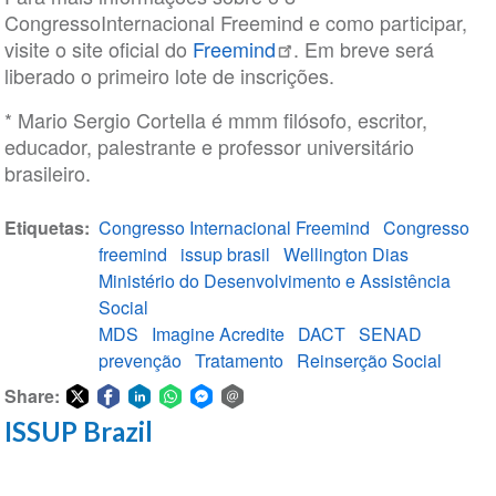
CongressoInternacional Freemind e como participar,
visite o site oficial do
Freemind
. Em breve será
liberado o primeiro lote de inscrições.
* Mario Sergio Cortella é mmm filósofo, escritor,
educador, palestrante e professor universitário
brasileiro.
Etiquetas
Congresso Internacional Freemind
Congresso
freemind
issup brasil
Wellington Dias
Ministério do Desenvolvimento e Assistência
Social
MDS
Imagine Acredite
DACT
SENAD
prevenção
Tratamento
Reinserção Social
Share:
ISSUP Brazil
Share
Share
Share
Share
Share
Share
on
on
on
on
on
via
Twitter
Facebook
LinkedIn
WhatsApp
Facebook
email